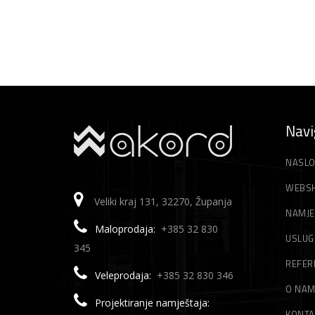
Navi
NASLO
WEBS
Veliki kraj 131, 32270, Županja
NAMJE
Maloprodaja:
+385 32 830
USLUG
345
REFER
Veleprodaja:
+385 32 830 346
O NA
Projektiranje namještaja:
KONTA