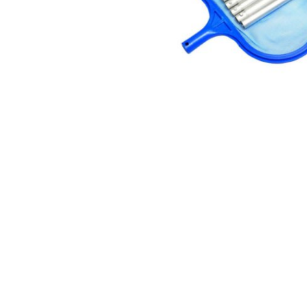
AKCIJA!
Pločasti
materijali
Građevinski
Vodomaterijal
materijali
Okovi za
Bicikli
namještaj