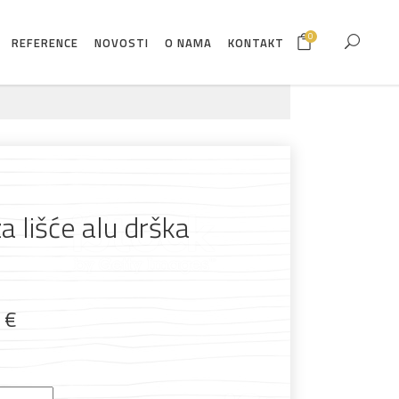
0
REFERENCE
NOVOSTI
O NAMA
KONTAKT
a lišće alu drška
9
€