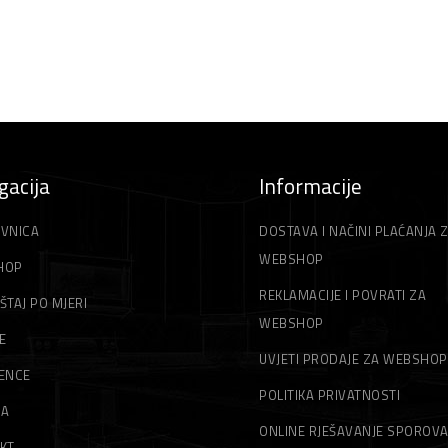
gacija
Informacije
VNICA
DOSTAVA I NAČINI PLAĆANJA 
WEBSHOP
HOP
REKLAMACIJE I POVRATI ZA
ŠTAJ PO MJERI
WEBSHOP
E
UVJETI PRODAJE ZA WEBSHOP
ENCE
POLITIKA PRIVATNOSTI
MA
ONLINE RJEŠAVANJE SPOROV
KT