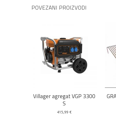
POVEZANI PROIZVODI
DODAJ U KOŠARICU
Villager agregat VGP 3300
GRA
S
415,99
€