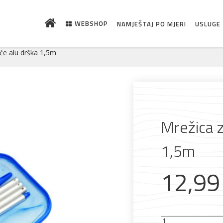
WEBSHOP
NAMJEŠTAJ PO MJERI
USLUGE
šće alu drška 1,5m
Mrežica z
1,5m
 što je novo u ponudi
12,9
Mrežica