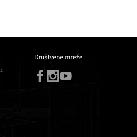
Društvene mreže
ZA
A