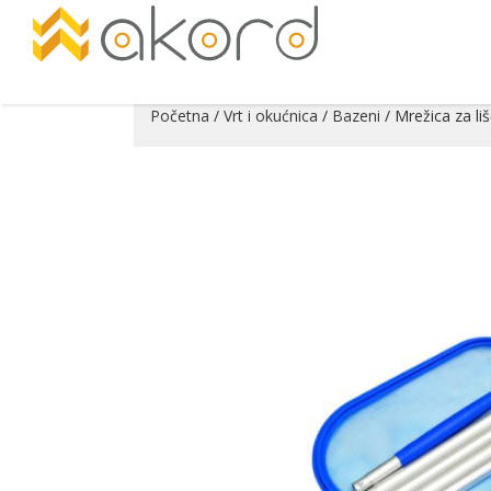
Početna
/
Vrt i okućnica
/
Bazeni
/ Mrežica za li
Pogledajte