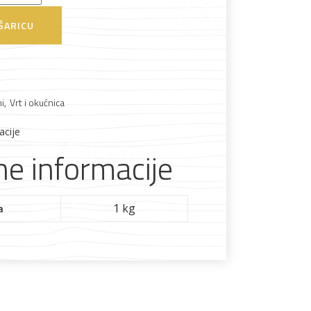
ŠARICU
Boje i lakovi
i
,
Vrt i okućnica
acije
l
Vijčana roba
e informacije
1 kg
a