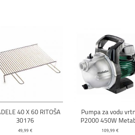
DODAJ U KOŠARICU
DODAJ U KOŠARICU
DELE 40 X 60 RITOŠA
Pumpa za vodu vrt
30176
P2000 450W Meta
49,99
€
109,99
€