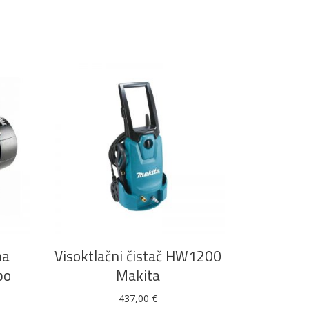
DODAJ U KOŠARICU
na
Visoktlačni čistač HW1200
bo
Makita
437,00
€