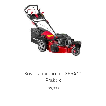
DODAJ U KOŠARICU
Kosilica motorna PG65411
Praktik
399,99
€