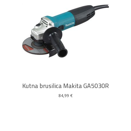
DODAJ U KOŠARICU
Kutna brusilica Makita GA5030R
84,99
€