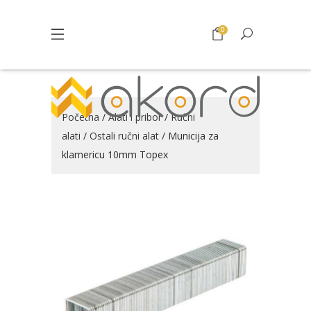
0
Početna
/
Alati i pribor
/
Ručni
alati
/
Ostali ručni alat
/ Municija za
klamericu 10mm Topex