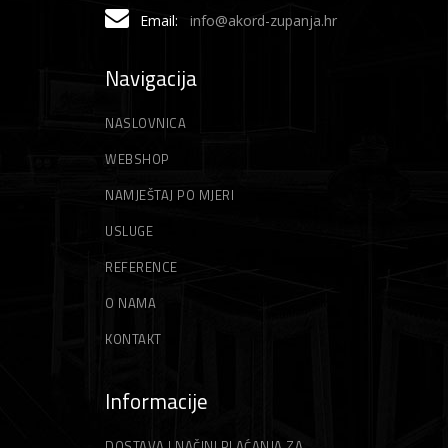
Email:
info@akord-zupanja.hr
Navigacija
NASLOVNICA
WEBSHOP
NAMJEŠTAJ PO MJERI
USLUGE
REFERENCE
O NAMA
KONTAKT
Informacije
DOSTAVA I NAČINI PLAĆANJA ZA