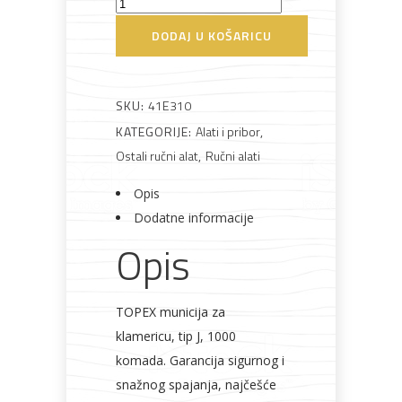
Municija
za
DODAJ U KOŠARICU
klamericu
Bijela
Metalna
Elektromaterijal
Vijčana
Okovi
10mm
tehnika
galanterija
roba
za
namještaj
Topex
SKU:
41E310
količina
KATEGORIJE:
Alati i pribor
,
Ostali ručni alat
,
Ručni alati
Opis
Bicikli
Dodatne informacije
Opis
TOPEX municija za
klamericu, tip J, 1000
komada. Garancija sigurnog i
snažnog spajanja, najčešće