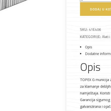
za
DODAJ U KO
klamericu
Alati i pribor
Vrt i okućnica
Zaštitna
Rasvjeta
6mm
odjeća
set
SKU:
41E406
Topex
KATEGORIJE:
Alati i
količina
Opis
Dodatne inform
Vrata i
Bijela tehnika
Metalna
Elektromaterija
Opis
dovratnici
galanterija
TOPEX G municija z
za klamanje debljih
namještaja. Korist
Garancija sigurnog 
galvanizirana i oja