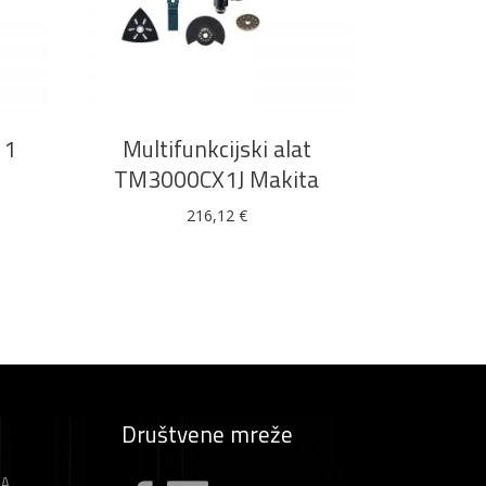
DODAJ U KOŠARICU
11
Multifunkcijski alat
TM3000CX1J Makita
216,12
€
Društvene mreže
ZA