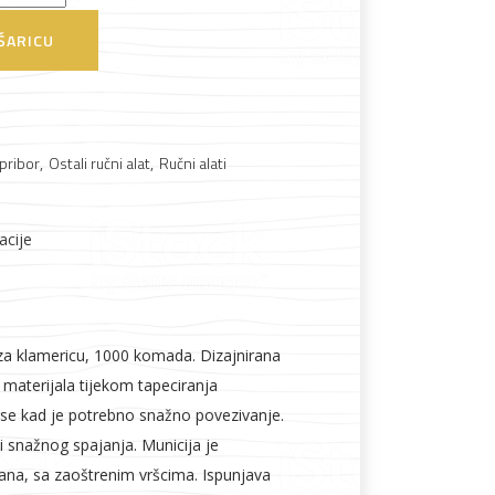
ŠARICU
Boje i lakovi
 pribor
,
Ostali ručni alat
,
Ručni alati
acije
l
Vijčana roba
a klamericu, 1000 komada. Dizajnirana
 materijala tijekom tapeciranja
i se kad je potrebno snažno povezivanje.
i snažnog spajanja. Municija je
čana, sa zaoštrenim vršcima. Ispunjava