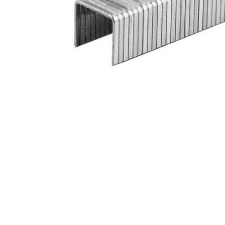
AKCIJA!
Pločasti
materijali
Građevinski
Vodomaterijal
materijali
Okovi za
Bicikli
namještaj