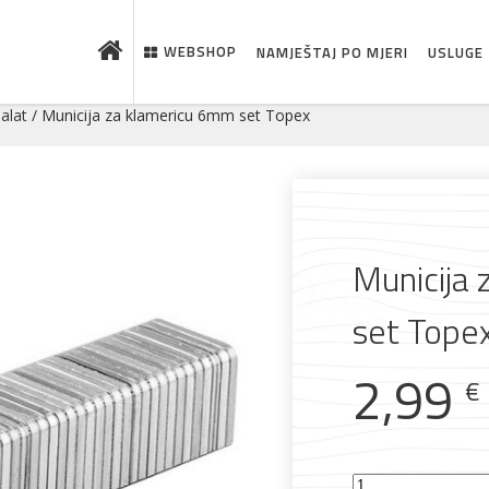
WEBSHOP
NAMJEŠTAJ PO MJERI
USLUGE
 alat
/ Municija za klamericu 6mm set Topex
Municija
set Tope
 što je novo u ponudi
2,99
€
Municija