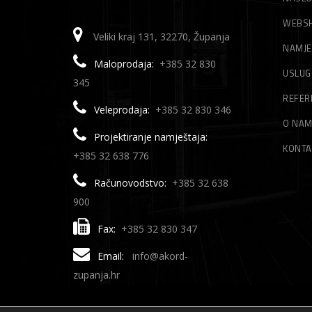
WEBS
Veliki kraj 131, 32270, Županja
NAMJE
Maloprodaja:
+385 32 830
USLUG
345
REFER
Veleprodaja:
+385 32 830 346
O NA
Projektiranje namještaja:
KONTA
+385 32 638 776
Računovodstvo:
+385 32 638
900
Fax:
+385 32 830 347
Email:
info@akord-
zupanja.hr