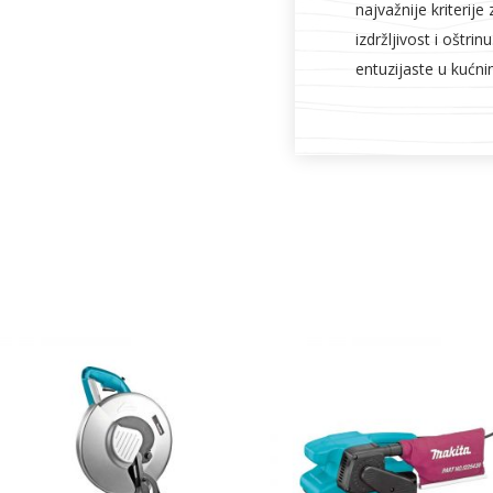
najvažnije kriterij
izdržljivost i oštri
entuzijaste u kućn