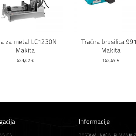
DODAJ U KOŠARICU
DODAJ U KOŠARICU
la za metal LC1230N
Tračna brusilica 99
Makita
Makita
624,62
€
162,69
€
gacija
Informacije
VNICA
DOSTAVA I NAČINI PLAĆANJA 