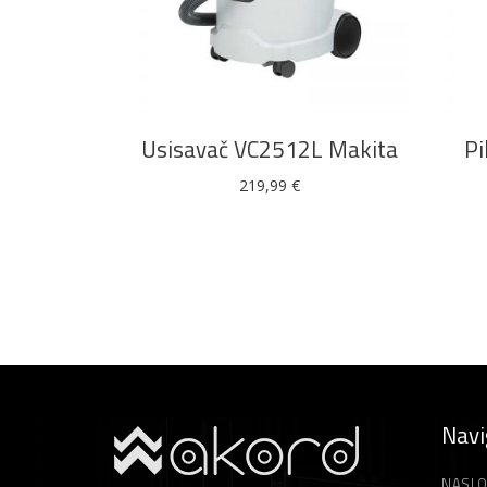
DODAJ U KOŠARICU
Usisavač VC2512L Makita
Pi
219,99
€
Navi
NASLO