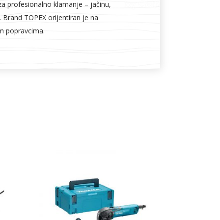
e za profesionalno klamanje – jačinu,
nu. Brand TOPEX orijentiran je na
im popravcima.