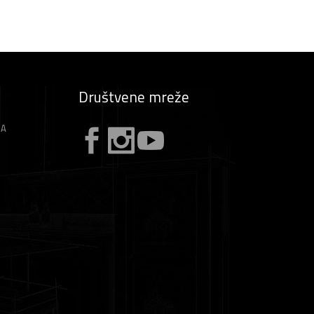
Društvene mreže
ZA
A