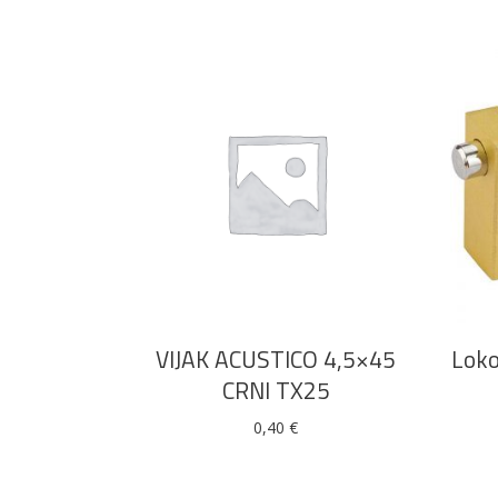
DODAJ U KOŠARICU
VIJAK ACUSTICO 4,5×45
Loko
CRNI TX25
0,40
€