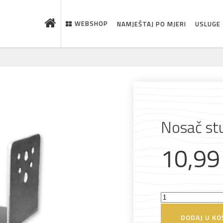
WEBSHOP
NAMJEŠTAJ PO MJERI
USLUGE
Nosač stu
10,9
 što je novo u ponudi
Nosač
stupa
DODAJ U KO