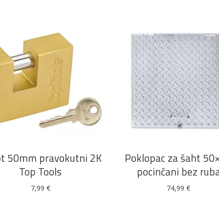
DODAJ U KOŠARICU
DODAJ U KOŠARICU
t 50mm pravokutni 2K
Poklopac za šaht 50
Top Tools
pocinčani bez rub
7,99
€
74,99
€