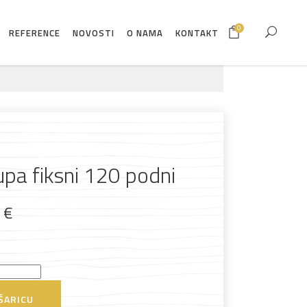
0
REFERENCE
NOVOSTI
O NAMA
KONTAKT
pa fiksni 120 podni
9
€
ŠARICU