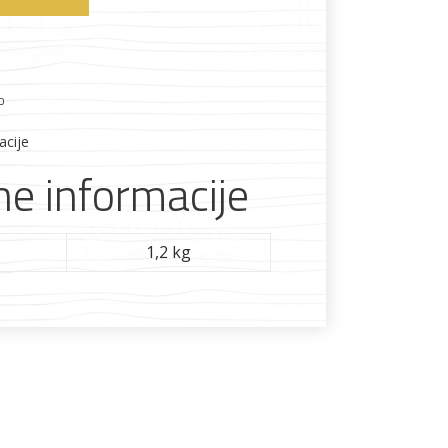
Boje i lakovi
o
acije
e informacije
l
Vijčana roba
1,2 kg