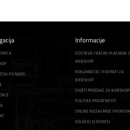
gacija
Informacije
VNICA
DOSTAVA I NAČINI PLAĆANJA 
WEBSHOP
HOP
REKLAMACIJE I POVRATI ZA
ŠTAJ PO MJERI
WEBSHOP
E
UVJETI PRODAJE ZA WEBSHOP
ENCE
POLITIKA PRIVATNOSTI
MA
ONLINE RJEŠAVANJE SPOROV
KT
KOLAČIĆI (COOKIES)