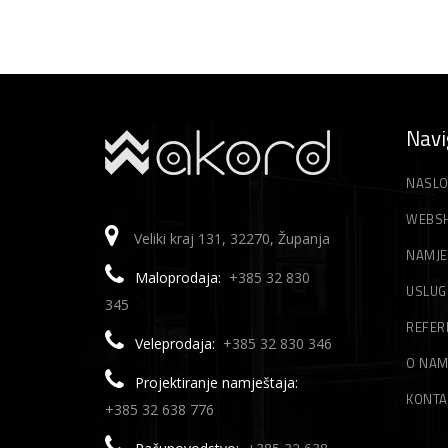
Navi
NASLO
WEBS
Veliki kraj 131, 32270, Županja
NAMJE
Maloprodaja:
+385 32 830
USLUG
345
REFER
Veleprodaja:
+385 32 830 346
O NA
Projektiranje namještaja:
KONTA
+385 32 638 776