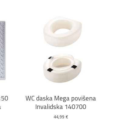
DODAJ U KOŠARICU
×50
WC daska Mega povišena
a
Invalidska 140700
44,99
€