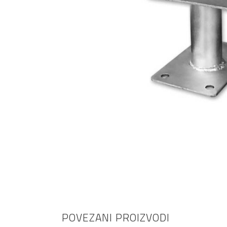
AKCIJA!
Pločasti
materijali
Građevinski
Vodomaterijal
materijali
Okovi za
Bicikli
namještaj
POVEZANI PROIZVODI