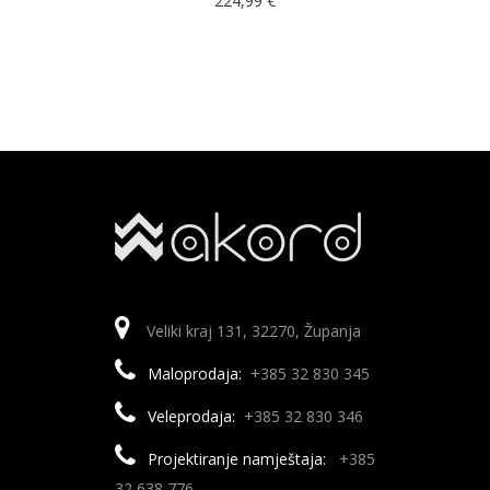
224,99
€
Veliki kraj 131, 32270, Županja
Maloprodaja:
+385 32 830 345
Veleprodaja:
+385 32 830 346
Projektiranje namještaja:
+385
32 638 776