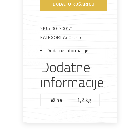
stupa
DODAJ U KOŠARICU
fiskni
Bijela
Metalna
Elektromaterijal
Vijčana
Okovi
100
tehnika
galanterija
roba
za
namještaj
podni
SKU:
9023001/1
količina
KATEGORIJA:
Ostalo
Dodatne informacije
Dodatne
Bicikli
informacije
1,2 kg
Težina