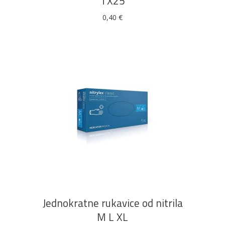
TX25
0,40
€
Ovaj
ODABERI OPCIJE
proizvod
ima
više
Jednokratne rukavice od nitrila
varijanti.
M L XL
Opcije