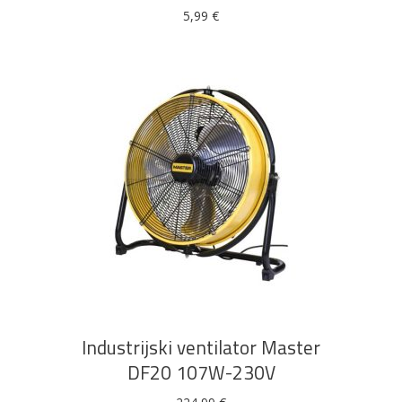
se
5,99
€
mogu
odabrati
na
stranici
proizvoda
DODAJ U KOŠARICU
Industrijski ventilator Master
DF20 107W-230V