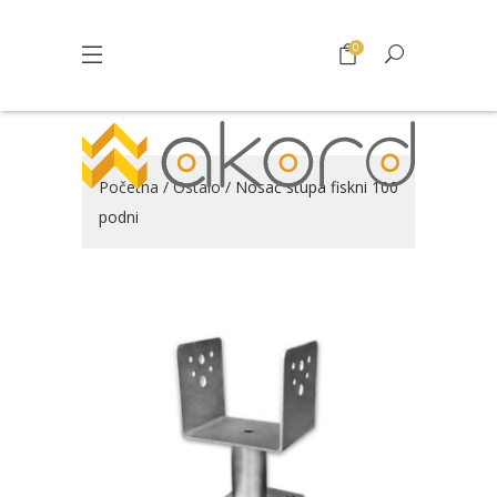
0
Početna
/
Ostalo
/ Nosač stupa fiskni 100
podni