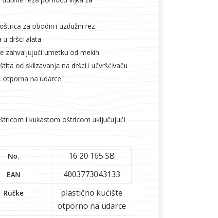
štrica za obodni i uzdužni rez
 u dršci alata
je zahvaljujući umetku od mekih
ita od sklizavanja na dršci i učvršćivaču
a, otporna na udarce
tricom i kukastom oštricom uključujući
16 20 165 SB
No.
4003773043133
EAN
plastično kućište
Ručke
otporno na udarce