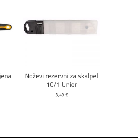
DODAJ U KOŠARICU
ljena
Noževi rezervni za skalpel
10/1 Unior
3,49
€