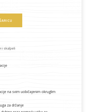
ŠARICU
Boje i lakovi
 i skalpeli
acije
l
Vijčana roba
acije na svim uobičajenim okruglim
uga za držanje
 dubine reza pomoću vijka za