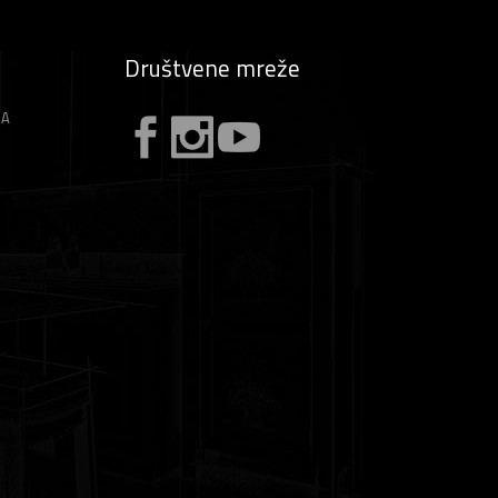
Društvene mreže
ZA
A