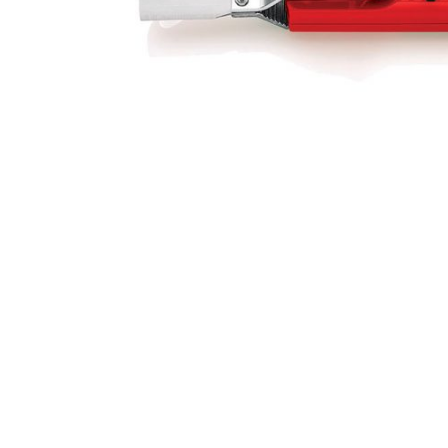
AKCIJA!
Pločasti
materijali
Građevinski
Vodomaterijal
materijali