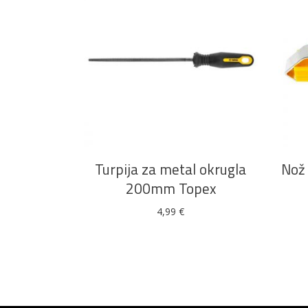
DODAJ U KOŠARICU
Turpija za metal okrugla
Nož 
200mm Topex
4,99
€