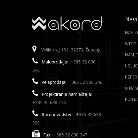
Navi
NASLO
WEBS
Veliki kraj 131, 32270, Županja
NAMJE
Maloprodaja:
+385 32 830
USLUG
345
REFER
Veleprodaja:
+385 32 830 346
O NA
Projektiranje namještaja:
KONTA
+385 32 638 776
Računovodstvo:
+385 32 638
900
Fax:
+385 32 830 347