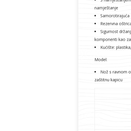
namještanje
Samorotirajuća o
Rezervna oštrica
Sigurnost držan
komponenti kao zašt
Kućište: plastik
Model:
Nož s ravnom oš
zaštitnu kapicu