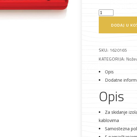
Nož
za
DODAJ U KO
skidanje
Alati i pribor
Vrt i okućnica
Zaštitna
Rasvjeta
izolacije
odjeća
180mm
SKU:
1620165
Knipex
KATEGORIJA:
Noževi
količina
Opis
Dodatne inform
Vrata i
Bijela tehnika
Metalna
Elektromaterija
Opis
dovratnici
galanterija
Za skidanje izol
kablovima
Samostezna pol
S namještanjem