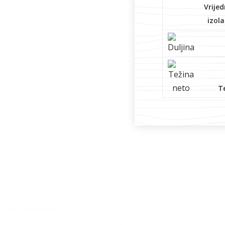
Vrijed
izola
T