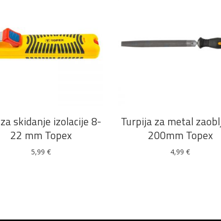
DODAJ U KOŠARICU
DODAJ U KOŠARICU
za skidanje izolacije 8-
Turpija za metal zaob
22 mm Topex
200mm Topex
5,99
€
4,99
€