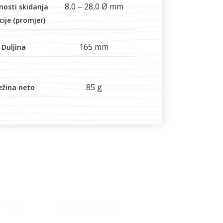
8,0 – 28,0 Ø mm
nosti skidanja
cije (promjer)
165 mm
Duljina
85 g
ežina neto