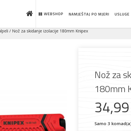
WEBSHOP
NAMJEŠTAJ PO MJERI
USLUGE
lpeli
/ Nož za skidanje izolacije 180mm Knipex
Nož za sk
180mm K
34,9
 što je novo u ponudi
Samo 3 komad(a) 