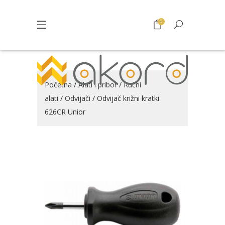
0
Početna
/
Alati i pribor
/
Ručni
alati
/
Odvijači
/ Odvijač križni kratki
626CR Unior