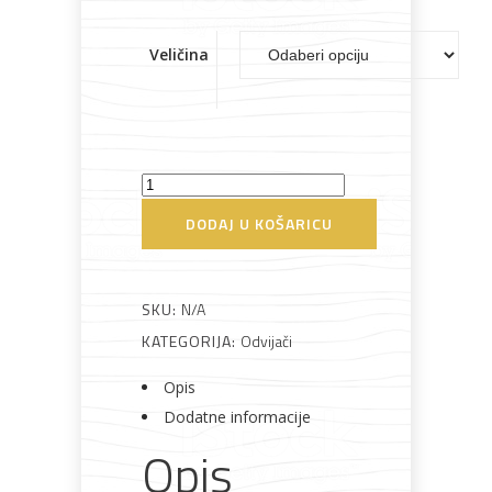
cijena:
od
Veličina
2,99 €
Bijela
Metalna
Elektromaterijal
Vijčana
Okovi
tehnika
galanterija
roba
za
do
namještaj
3,99 €
Odvijač
križni
DODAJ U KOŠARICU
kratki
Bicikli
626CR
Unior
SKU:
N/A
količina
KATEGORIJA:
Odvijači
Opis
Dodatne informacije
Opis