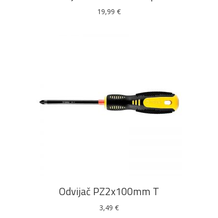
19,99
€
DODAJ U KOŠARICU
Odvijač PZ2x100mm T
3,49
€