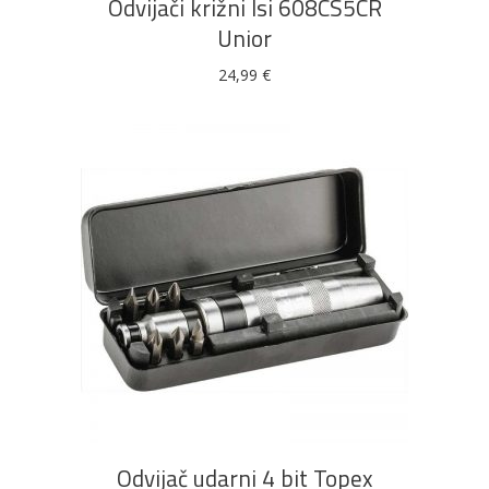
Odvijači križni lsi 608CS5CR
Unior
24,99
€
DODAJ U KOŠARICU
Odvijač udarni 4 bit Topex