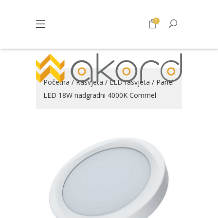
0
Početna
/
Rasvjeta
/
LED rasvjeta
/ Panel
LED 18W nadgradni 4000K Commel