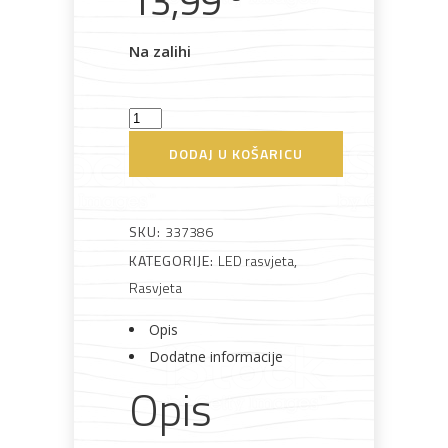
13,99
Na zalihi
Panel
Bijela
Metalna
Elektromaterijal
Vijčana
Okovi
LED
tehnika
galanterija
roba
za
DODAJ U KOŠARICU
namještaj
18W
nadgradni
4000K
SKU:
337386
Commel
KATEGORIJE:
LED rasvjeta
,
Bicikli
količina
Rasvjeta
Opis
Dodatne informacije
Opis