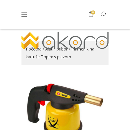
0
Početna
/
Alati i pribor
/ Plamenik na
kartuše Topex s piezom