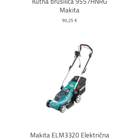
Kutna brusilica 9557HNRG
Makita
90,25
€
DODAJ U KOŠARICU
Makita ELM3320 Električna