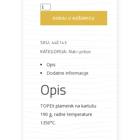
Plamenik
na
Bijela
Metalna
Elektromaterijal
Vijčana
Okovi
DODAJ U KOŠARICU
tehnika
galanterija
roba
za
kartuše
namještaj
Topex
s
SKU:
44E143
piezom
KATEGORIJA:
Alati i pribor
količina
Bicikli
Opis
Dodatne informacije
Opis
TOPEX plamenik na kartušu
190 g, radne temperature
1350°C.