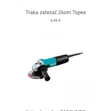
Traka zatezač 2kom Topex
9,99
€
DODAJ U KOŠARICU