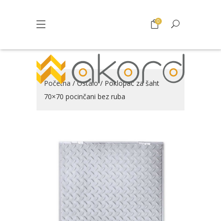
0
Početna
/
Ostalo
/ Poklopac za šaht
70×70 pocinčani bez ruba