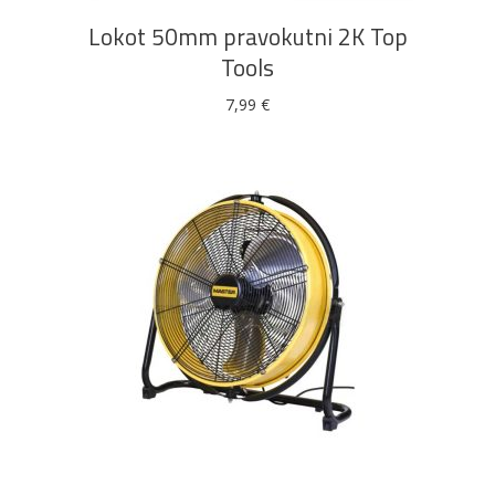
Lokot 50mm pravokutni 2K Top
Tools
7,99
€
DODAJ U KOŠARICU