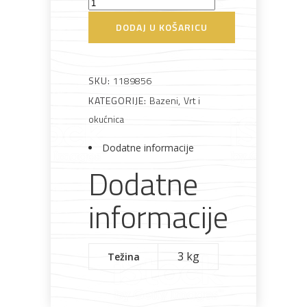
Pokrivač
za
DODAJ U KOŠARICU
Bijela
Metalna
Elektromaterijal
Vijčana
Okovi
bazene
tehnika
galanterija
roba
za
namještaj
366
cm
SKU:
1189856
količina
KATEGORIJE:
Bazeni
,
Vrt i
okućnica
Bicikli
Dodatne informacije
Dodatne
informacije
3 kg
Težina