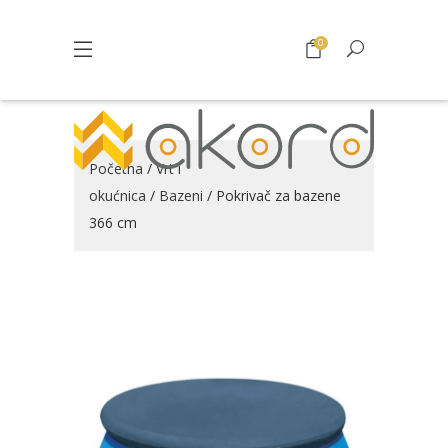
0
Početna
/
Vrt i
okućnica
/
Bazeni
/ Pokrivač za bazene
366 cm