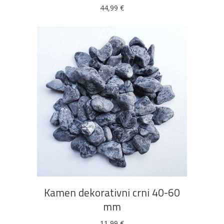
44,99
€
DODAJ U KOŠARICU
Kamen dekorativni crni 40-60
mm
11,99
€