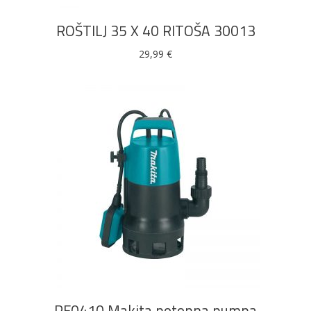
ROŠTILJ 35 X 40 RITOŠA 30013
29,99
€
DODAJ U KOŠARICU
PF0410 Makita potopna pumpa