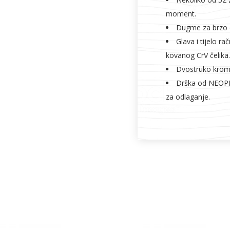
moment.
Dugme za brzo o
Glava i tijelo r
kovanog CrV čelika.
Dvostruko krom
Drška od NEOPRE
za odlaganje.