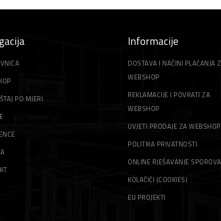
gacija
Informacije
VNICA
DOSTAVA I NAČINI PLAĆANJA 
WEBSHOP
HOP
REKLAMACIJE I POVRATI ZA
ŠTAJ PO MJERI
WEBSHOP
E
UVJETI PRODAJE ZA WEBSHOP
ENCE
POLITIKA PRIVATNOSTI
MA
ONLINE RJEŠAVANJE SPOROV
KT
KOLAČIĆI (COOKIES)
EU PROJEKTI