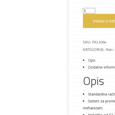
Račna
standardna
Alati i pribor
Vrt i okućnica
Zaštitna
Rasvjeta
DODAJ U KO
gumb
odjeća
3/8"
Proxxon
SKU:
PX23094
količina
KATEGORIJE:
Alati i
Opis
Vrata i
Bijela tehnika
Metalna
Elektromaterija
Dodatne inform
dovratnici
galanterija
Opis
Standardna račn
Sistem za promi
mehanizam.
Nekoliko od 52 