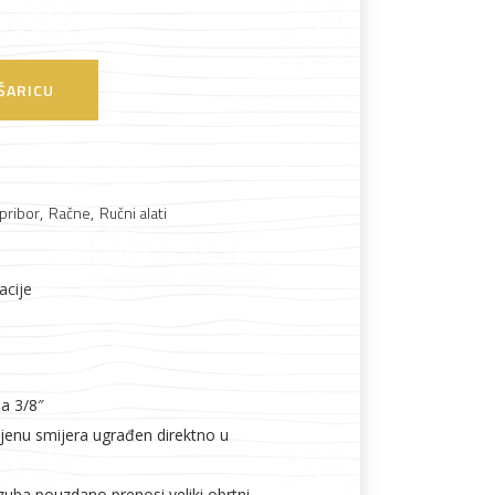
Boje i lakovi
ŠARICU
 pribor
,
Račne
,
Ručni alati
l
Vijčana roba
acije
a 3/8″
jenu smijera ugrađen direktno u
zuba pouzdano prenosi veliki obrtni