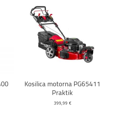
DODAJ U KOŠARICU
400
Kosilica motorna PG65411
Praktik
399,99
€