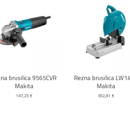
DODAJ U KOŠARICU
DODAJ U KOŠARICU
na brusilica 9565CVR
Rezna brusilica LW1
Makita
Makita
147,25
€
302,81
€