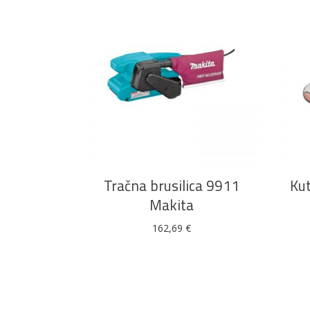
DODAJ U KOŠARICU
Tračna brusilica 9911
Kut
Makita
162,69
€