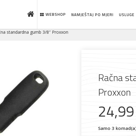
WEBSHOP
NAMJEŠTAJ PO MJERI
USLUGE
čna standardna gumb 3/8″ Proxxon
Račna st
Proxxon
24,9
 što je novo u ponudi
Samo 3 komad(a) 