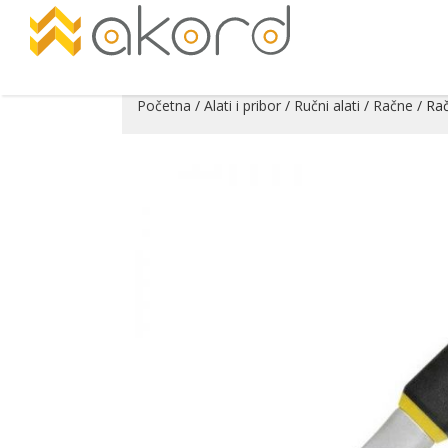
Početna
/
Alati i pribor
/
Ručni alati
/
Račne
/ Ra
Pogledajte