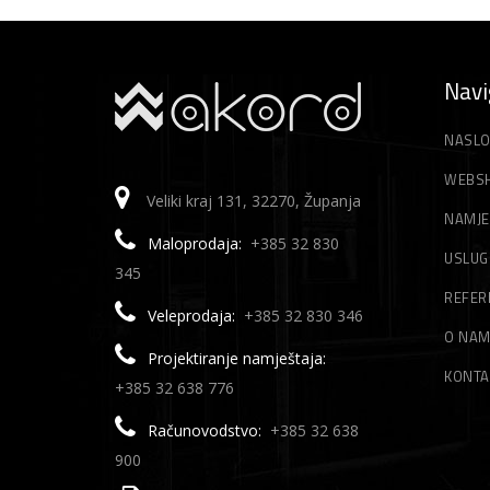
Navi
NASLO
WEBS
Veliki kraj 131, 32270, Županja
NAMJE
Maloprodaja:
+385 32 830
USLUG
345
REFER
Veleprodaja:
+385 32 830 346
O NA
Projektiranje namještaja:
KONTA
+385 32 638 776
Računovodstvo:
+385 32 638
900