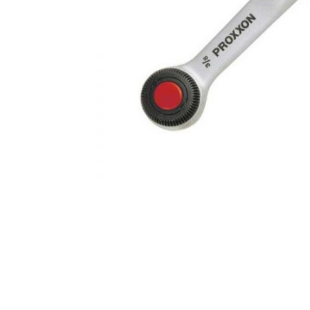
AKCIJA!
Pločasti
materijali
Građevinski
Vodomaterijal
materijali
Okovi za
Bicikli
namještaj