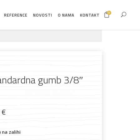
0
REFERENCE
NOVOSTI
O NAMA
KONTAKT
andardna gumb 3/8″
9
€
na zalihi