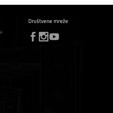
Društvene mreže
ZA
A