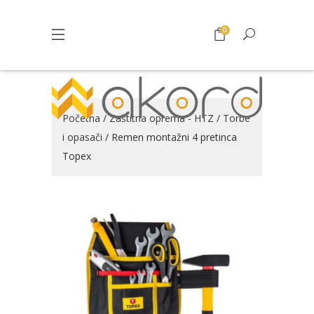
0
Početna
/
Zaštitna oprema - HTZ
/
Torbe
i opasači
/ Remen montažni 4 pretinca
Topex