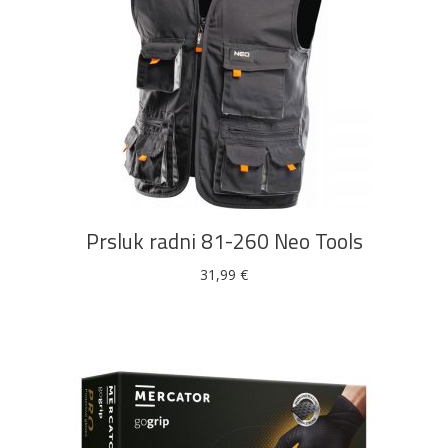
Ovaj
ODABERI OPCIJE
proizvod
ima
više
Prsluk radni 81-260 Neo Tools
varijanti.
Opcije
31,99
€
se
mogu
odabrati
na
stranici
proizvoda