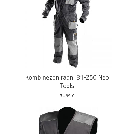
Ovaj
ODABERI OPCIJE
proizvod
ima
više
Kombinezon radni 81-250 Neo
varijanti.
Tools
Opcije
se
54,99
€
mogu
odabrati
na
stranici
proizvoda