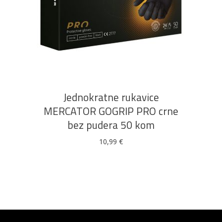
Ovaj
ODABERI OPCIJE
proizvod
ima
više
Jednokratne rukavice
varijanti.
MERCATOR GOGRIP PRO crne
Opcije
bez pudera 50 kom
se
mogu
10,99
€
odabrati
na
stranici
proizvoda