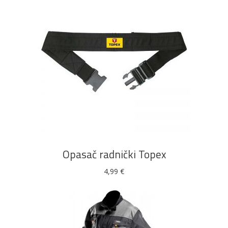
DODAJ U KOŠARICU
Opasač radnički Topex
4,99
€