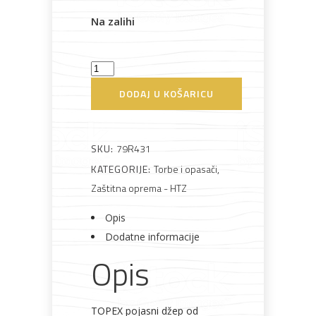
Na zalihi
Bijela
Metalna
Elektromaterijal
Vijčana
Okovi
tehnika
galanterija
roba
za
Remen
namještaj
montažni
DODAJ U KOŠARICU
4
pretinca
Topex
SKU:
79R431
Bicikli
količina
KATEGORIJE:
Torbe i opasači
,
Zaštitna oprema - HTZ
Opis
Dodatne informacije
Opis
TOPEX pojasni džep od