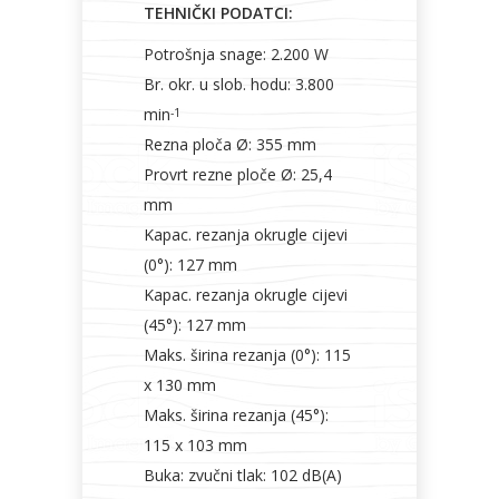
TEHNIČKI PODATCI:
Potrošnja snage: 2.200 W
Br. okr. u slob. hodu: 3.800
min
-1
Rezna ploča Ø: 355 mm
Provrt rezne ploče Ø: 25,4
mm
Kapac. rezanja okrugle cijevi
(0°): 127 mm
Kapac. rezanja okrugle cijevi
(45°): 127 mm
Maks. širina rezanja (0°): 115
x 130 mm
Maks. širina rezanja (45°):
115 x 103 mm
Buka: zvučni tlak: 102 dB(A)