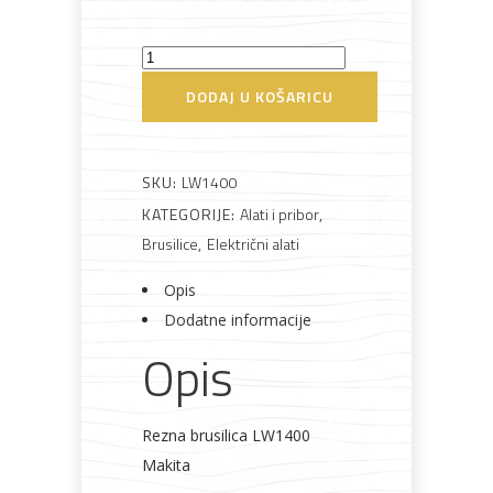
Rasvjeta
Boje i
Građevinski
Vodomaterijal
Vrata i
lakovi
materijali
dovratnici
Rezna
brusilica
DODAJ U KOŠARICU
LW1400
Makita
količina
SKU:
LW1400
Bijela
Metalna
Elektromaterijal
Vijčana
Okovi
tehnika
galanterija
roba
za
KATEGORIJE:
Alati i pribor
,
namještaj
Brusilice
,
Električni alati
Opis
Dodatne informacije
Opis
Bicikli
Rezna brusilica LW1400
Makita