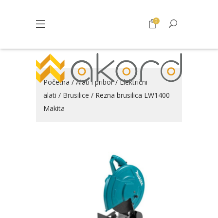
0
Početna
/
Alati i pribor
/
Električni
alati
/
Brusilice
/ Rezna brusilica LW1400
Makita