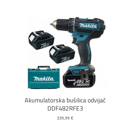
DODAJ U KOŠARICU
Akumulatorska bušilica odvijač
DDF482RFE3
339,99
€