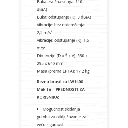
Buka: zvučna snaga: 110
dB(A)
Buka: odstupanje (K): 3 dB(A)
Vibracije: bez opterećenja:
2,5 m/s²
Vibracije: odstupanje (K): 1,5
m/s²
Dimenzije (D x Š x V): 530 x
295 x 640 mm
Masa (prema EPTA): 17,2 kg
Rezna brusilica LW1400
Makita – PREDNOSTI ZA
KORISNIKA:
Mogućnost skidanja
gumba za otključavanje za
veću sigurnost