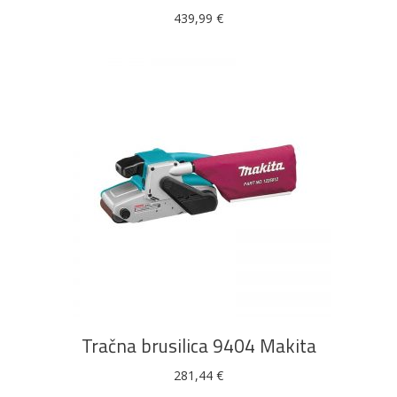
439,99
€
DODAJ U KOŠARICU
Tračna brusilica 9404 Makita
281,44
€