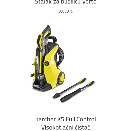
Stalak za bušilicu Verto
39,99
€
DODAJ U KOŠARICU
Kärcher K5 Full Control
Visokotlačni čistač