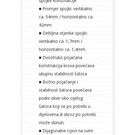
spojke konstrukcije
■ Promjer spojki: vertikalno
ca. 54mm / horizontalno ca.
42mm
■ Debljina stjenke spojki:
vertikalno ca. 1,7mm /
horizontalno ca. 1,4mm
■ Dvostruko pojačana
konstrukcija krova povećava
ukupnu stabilnost šatora
■ Bočno pojačanje i
stabilnost šatora povećava
podni okvir oko cijelog
šatora koji se po potrebi u
dijelovima ili skroz po potrebi
može skinuti.
■ Dijagonalne cijevi na svim