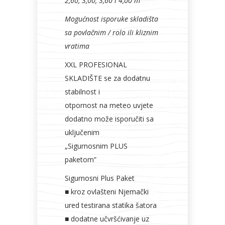
2,60, 3,00, 3,60 i 4,00 m
Mogućnost isporuke skladišta
sa povlačnim / rolo ili kliznim
vratima
XXL PROFESIONAL
SKLADIŠTE se za dodatnu
stabilnost i
otpornost na meteo uvjete
dodatno može isporučiti sa
uključenim
„Sigurnosnim PLUS
paketom”
Sigurnosni Plus Paket
■ kroz ovlašteni Njemački
ured testirana statika šatora
■ dodatne učvršćivanje uz