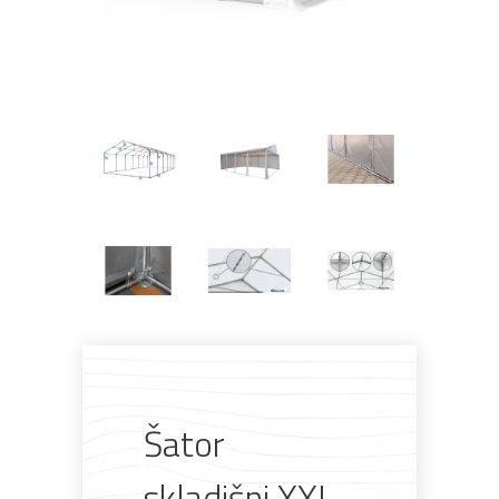
Pogledajte što je novo
u ponudi
Šator
skladišni XXL