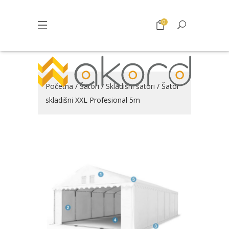
0
Početna
/
Šatori
/
Skladišni šatori
/ Šator
skladišni XXL Profesional 5m