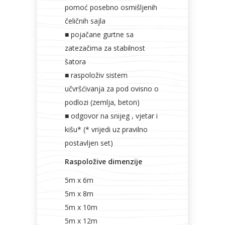
pomoć posebno osmišljenih
čeličnih sajla
■ pojačane gurtne sa
zatezačima za stabilnost
šatora
■ raspoloživ sistem
učvršćivanja za pod ovisno o
podlozi (zemlja, beton)
■ odgovor na snijeg , vjetar i
kišu* (* vrijedi uz pravilno
postavljen set)
Raspoložive dimenzije
5m x 6m
5m x 8m
5m x 10m
5m x 12m