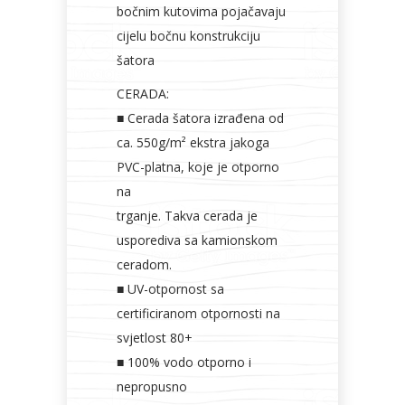
bočnim kutovima pojačavaju
cijelu bočnu konstrukciju
šatora
CERADA:
■ Cerada šatora izrađena od
ca. 550g/m² ekstra jakoga
PVC-platna, koje je otporno
na
trganje. Takva cerada je
usporediva sa kamionskom
ceradom.
■ UV-otpornost sa
certificiranom otpornosti na
svjetlost 80+
■ 100% vodo otporno i
nepropusno