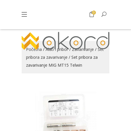
0
Početna
/
Alati i pribor
/
Zavarivanje
/
Set
pribora za zavarivanje
/ Set pribora za
zavarivanje MIG MT15 Telwin