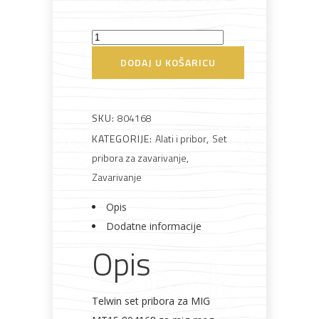
Set
Bijela
Metalna
Elektromaterijal
Vijčana
Okovi
tehnika
galanterija
roba
za
pribora
DODAJ U KOŠARICU
namještaj
za
zavarivanje
MIG
SKU:
804168
MT15
KATEGORIJE:
Alati i pribor
,
Set
Bicikli
Telwin
pribora za zavarivanje
,
količina
Zavarivanje
Opis
Dodatne informacije
Opis
Telwin set pribora za MIG