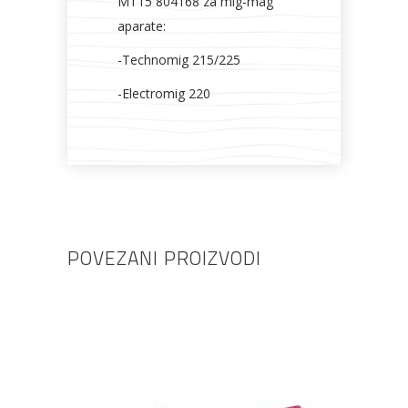
MT15 804168 za mig-mag
aparate:
-Technomig 215/225
-Electromig 220
POVEZANI PROIZVODI