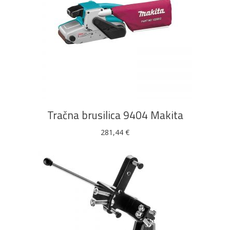
DODAJ U KOŠARICU
Tračna brusilica 9404 Makita
281,44
€