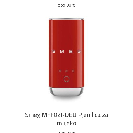
565,00
€
DODAJ U KOŠARICU
Smeg MFF02RDEU Pjenilica za
mlijeko
139,00
€