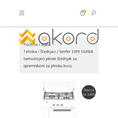
0
Početna
/
Bijela
Tehnika
/
Štednjaci
/ Simfer 3399 SGRBB
Samostojeći plinski štednjak sa
spremnikom za plinsku bocu
Nema
na zalihi