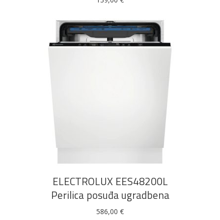
DODAJ U KOŠARICU
ELECTROLUX EES48200L
Perilica posuđa ugradbena
586,00
€