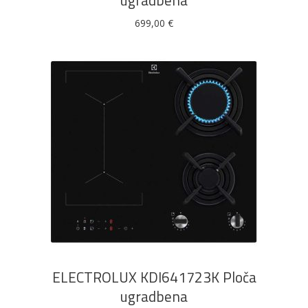
ugradbena
699,00
€
DODAJ U KOŠARICU
ELECTROLUX KDI641723K Ploča
ugradbena