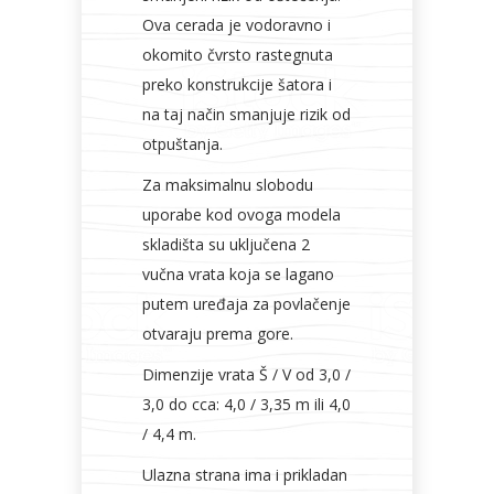
Ova cerada je vodoravno i
okomito čvrsto rastegnuta
preko konstrukcije šatora i
na taj način smanjuje rizik od
otpuštanja.
Za maksimalnu slobodu
uporabe kod ovoga modela
skladišta su uključena 2
vučna vrata koja se lagano
putem uređaja za povlačenje
otvaraju prema gore.
Dimenzije vrata Š / V od 3,0 /
3,0 do cca: 4,0 / 3,35 m ili 4,0
/ 4,4 m.
Ulazna strana ima i prikladan