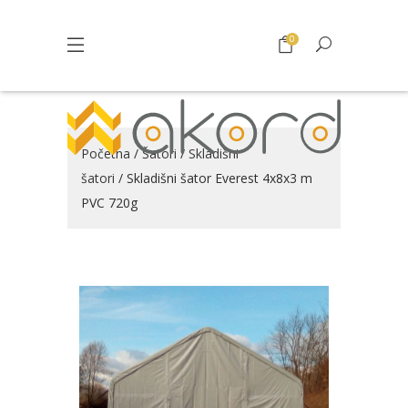
0
Početna
/
Šatori
/
Skladišni
šatori
/ Skladišni šator Everest 4x8x3 m
PVC 720g