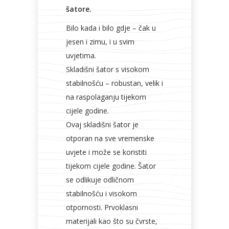
tehnika
galanterija
roba
za
šatore.
namještaj
Bilo kada i bilo gdje – čak u
jesen i zimu, i u svim
uvjetima.
Skladišni šator s visokom
Bicikli
stabilnošću – robustan, velik i
na raspolaganju tijekom
cijele godine.
Ovaj skladišni šator je
otporan na sve vremenske
uvjete i može se koristiti
tijekom cijele godine. Šator
se odlikuje odličnom
stabilnošću i visokom
otpornosti. Prvoklasni
materijali kao što su čvrste,