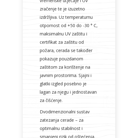
vremenske utjecaje i UV
zračenje te je izuzetno
izdržljiva. Uz temperaturnu
otpornost od +50 do -30 ° C,
maksimalnu UV zaštitu i
certifikat za zaštitu od
požara, cerada se također
pokazuje pouzdanom
zaštitom za korištenje na
javnim prostorima. Sjajni i
glatki izgled posebno je
lagan za njegu i jednostavan
za čišćenje.
Dvodimenzionalni sustav
zatezanja cerade – za
optimalnu stabilnost i
smanjeni rizik od oštećenja.