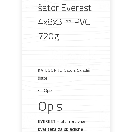
Pogledajte što je novo
šator Everest
u ponudi
4x8x3 m PVC
720g
AKCIJA!
Pločasti
Alati i
Vrt i
Zaštitna
materijali
pribor
okućnica
odjeća
KATEGORIJE:
Šatori
,
Skladišni
šatori
Rasvjeta
Boje i
Građevinski
Vodomaterijal
Vrata i
Opis
lakovi
materijali
dovratnici
Opis
EVEREST – ultimativna
kvaliteta za skladišne
Bijela
Metalna
Elektromaterijal
Vijčana
Okovi