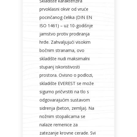
Skladište karakterizira
prvoklasni okvir od vruće
pocinčanog čelika (DIN EN
ISO 1461) – uz 10-godišnje
jamstvo protiv prodiranja
hrđe. Zahvaljujući visokim
bočnim stranama, ovo
skladište nudi maksimalni
stupanj iskoristivosti
prostora. Ovisno o podlozi,
skladište EVEREST se može
sigurno pričvrstiti na tlo s
odgovarajućim sustavom
sidrenja (beton, zemlja). Na
nožnim stopalicama se
nalaze remenice za
zatezanje krovne cerade. Svi