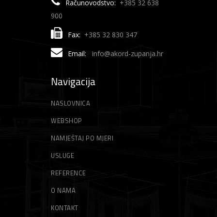
Računovodstvo:
+385 32 638
900
Fax:
+385 32 830 347
Email:
info@akord-zupanja.hr
Navigacija
NASLOVNICA
WEBSHOP
NAMJEŠTAJ PO MJERI
USLUGE
REFERENCE
O NAMA
KONTAKT