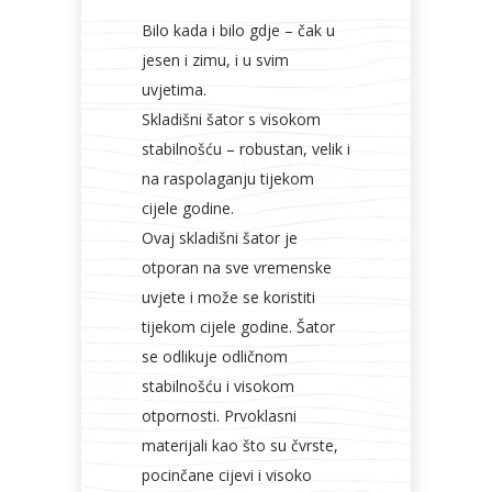
Bilo kada i bilo gdje – čak u
Bijela
Metalna
Elektromaterijal
Vijčana
Okovi
tehnika
galanterija
roba
za
jesen i zimu, i u svim
namještaj
uvjetima.
Skladišni šator s visokom
stabilnošću – robustan, velik i
na raspolaganju tijekom
Bicikli
cijele godine.
Ovaj skladišni šator je
otporan na sve vremenske
uvjete i može se koristiti
tijekom cijele godine. Šator
se odlikuje odličnom
stabilnošću i visokom
otpornosti. Prvoklasni
materijali kao što su čvrste,
pocinčane cijevi i visoko