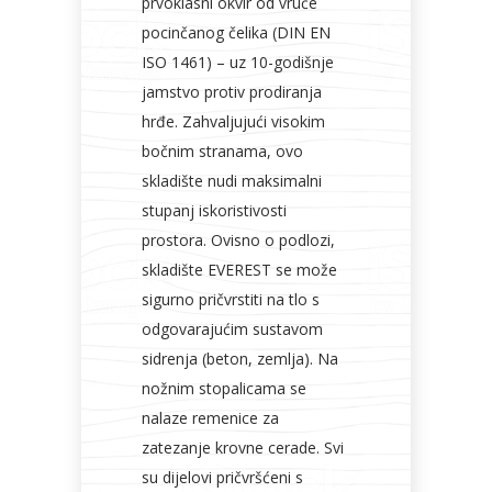
prvoklasni okvir od vruće
pocinčanog čelika (DIN EN
ISO 1461) – uz 10-godišnje
jamstvo protiv prodiranja
hrđe. Zahvaljujući visokim
bočnim stranama, ovo
skladište nudi maksimalni
stupanj iskoristivosti
prostora. Ovisno o podlozi,
skladište EVEREST se može
sigurno pričvrstiti na tlo s
odgovarajućim sustavom
sidrenja (beton, zemlja). Na
nožnim stopalicama se
nalaze remenice za
zatezanje krovne cerade. Svi
su dijelovi pričvršćeni s