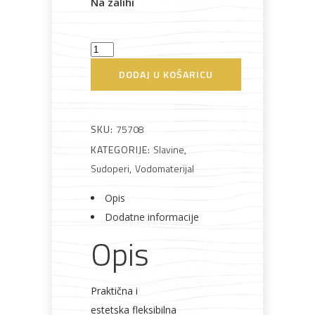
Na zalihi
Rasvjeta
Boje i
Građevinski
Vodomaterijal
Vrata i
lakovi
materijali
dovratnici
Slavina
za
DODAJ U KOŠARICU
kuhinju
Narančasta
Flexi
SKU:
75708
Bijela
Metalna
Elektromaterijal
Vijčana
Okovi
tehnika
galanterija
roba
za
količina
KATEGORIJE:
Slavine
,
namještaj
Sudoperi
,
Vodomaterijal
Opis
Dodatne informacije
Bicikli
Opis
Praktična i
estetska fleksibilna