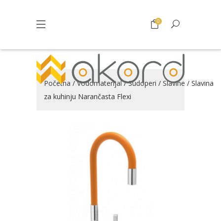
0
Početna
/
Vodomaterijal
/
Sudoperi
/
Slavine
/ Slavina
za kuhinju Narančasta Flexi