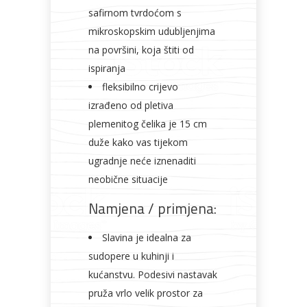
safirnom tvrdoćom s
mikroskopskim udubljenjima
na površini, koja štiti od
ispiranja
fleksibilno crijevo
izrađeno od pletiva
plemenitog čelika je 15 cm
duže kako vas tijekom
ugradnje neće iznenaditi
neobične situacije
Namjena / primjena:
Slavina je idealna za
sudopere u kuhinji i
kućanstvu. Podesivi nastavak
pruža vrlo velik prostor za