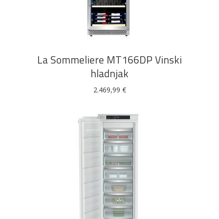
DODAJ U KOŠARICU
La Sommeliere MT166DP Vinski
hladnjak
2.469,99
€