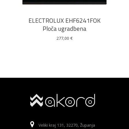
ELECTROLUX EHF6241FOK
Ploča ugradbena
277,00
€
Veliki kraj 131, 32270, Županja