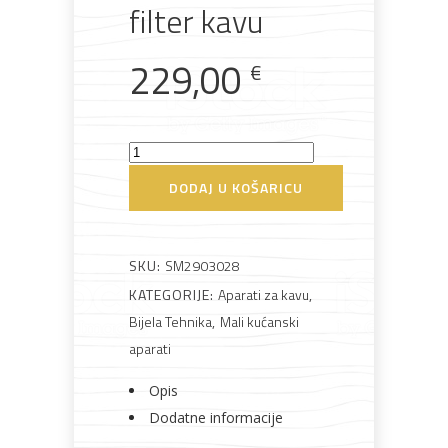
materijali
pribor
okućnica
odjeća
filter kavu
229,00
€
Rasvjeta
Boje i
Građevinski
Vodomaterijal
Vrata i
Smeg
lakovi
materijali
dovratnici
DCF02CREU
DODAJ U KOŠARICU
Aparat
za
filter
SKU:
SM2903028
Bijela
Metalna
Elektromaterijal
Vijčana
Okovi
kavu
KATEGORIJE:
Aparati za kavu
,
tehnika
galanterija
roba
za
namještaj
količina
Bijela Tehnika
,
Mali kućanski
aparati
Opis
Dodatne informacije
Bicikli