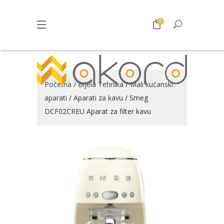
0
Početna
/
Bijela Tehnika
/
Mali kućanski
aparati
/
Aparati za kavu
/ Smeg
DCF02CREU Aparat za filter kavu