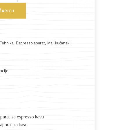
ŠARICU
 Tehnika
,
Espresso aparat
,
Mali kućanski
Boje i lakovi
acije
l
Vijčana roba
Aparat za espresso kavu
 aparat za kavu