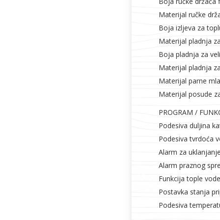
Boja ručke držača fi
Materijal ručke držač
Boja izljeva za top
Materijal pladnja za
Boja pladnja za veli
Materijal pladnja za 
Materijal parne mla
Materijal posude za
PROGRAM / FUNKC
Podesiva duljina k
Podesiva tvrdoća v
Alarm za uklanjan
Alarm praznog spr
Funkcija tople vod
Postavka stanja pri
Podesiva temperatu