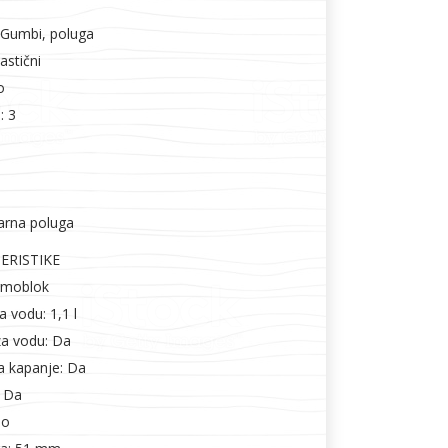
 Gumbi, poluga
astični
o
: 3
Parna poluga
ERISTIKE
ermoblok
 vodu: 1,1 l
za vodu: Da
a kapanje: Da
: Da
no