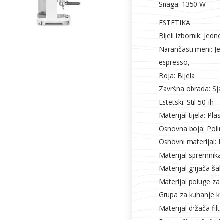
Snaga: 1350 W
ESTETIKA
Bijeli izbornik: Jed
Narančasti meni: Je
espresso,
Boja: Bijela
Završna obrada: Sj
Estetski: Stil 50-ih
Materijal tijela: Plas
Osnovna boja: Poli
Osnovni materijal: P
Materijal spremnik
Materijal grijača ša
Materijal poluge za
Grupa za kuhanje ko
Materijal držača fil