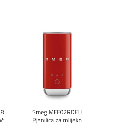
DODAJ U KOŠARICU
88
Smeg MFF02RDEU
ač
Pjenilica za mlijeko