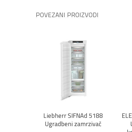
POVEZANI PROIZVODI
DODAJ U KOŠARICU
Liebherr SIFNAd 5188
EL
Ugradbeni zamrzivač
k