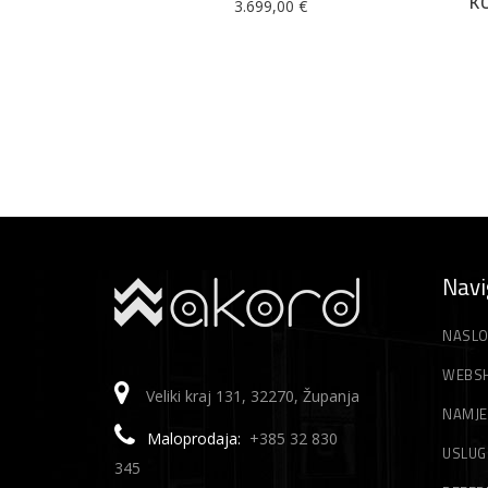
3.699,00
€
Navi
NASLO
WEBS
Veliki kraj 131, 32270, Županja
NAMJE
Maloprodaja:
+385 32 830
USLUG
345