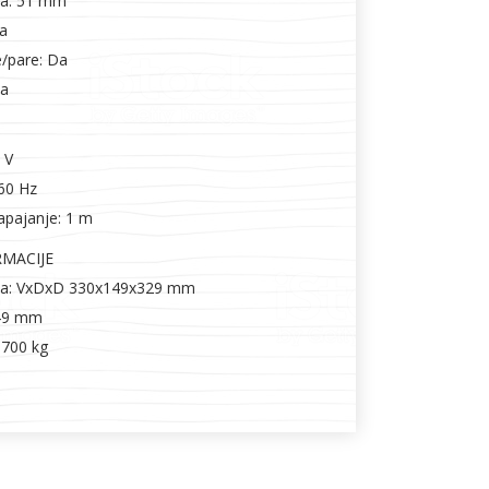
tra: 51 mm
ra
/pare: Da
Da
 V
/60 Hz
apajanje: 1 m
RMACIJE
oda: VxDxD 330x149x329 mm
149 mm
6.700 kg