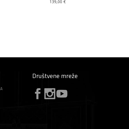
139,00
€
Društvene mreže
ZA