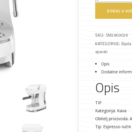
ECF02WHEU
DODAJ U KO
Espresso
 što je novo u ponudi
aparat
količina
SKU:
SM2903026
KATEGORIJE:
Bijela
aparati
Opis
Alati i pribor
Vrt i okućnica
Zaštitna
Rasvjeta
Dodatne inform
odjeća
Opis
TIP
Kategorija: Kava
Vrata i
Bijela tehnika
Metalna
Elektromaterija
Obitelj proizvoda: 
dovratnici
galanterija
Tip: Espresso ručni