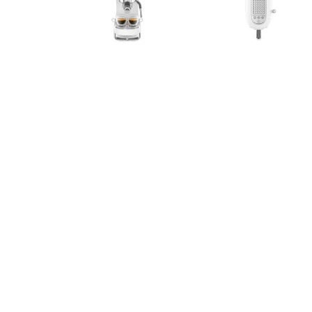
Okovi za
Bicikli
namještaj