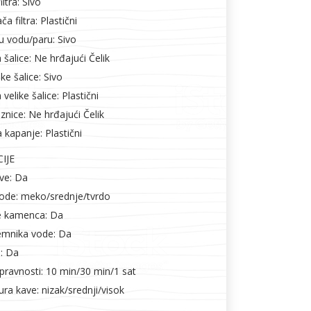
ltra: Sivo
a filtra: Plastični
lu vodu/paru: Sivo
 šalice: Ne hrđajući Čelik
ke šalice: Sivo
velike šalice: Plastični
znice: Ne hrđajući Čelik
 kapanje: Plastični
IJE
ave: Da
ode: meko/srednje/tvrdo
je kamenca: Da
emnika vode: Da
e: Da
pravnosti: 10 min/30 min/1 sat
ra kave: nizak/srednji/visok