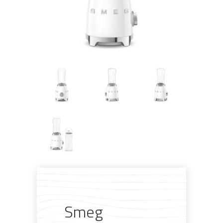
Pogledajte što je novo
u ponudi
AKCIJA!
Pločasti
Alati i
Vrt i
Zaštitna
materijali
pribor
okućnica
odjeća
Smeg