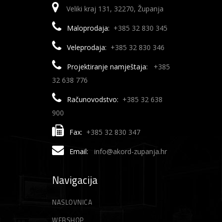
Veliki kraj 131, 32270, Županja
Maloprodaja:
+385 32 830 345
Veleprodaja:
+385 32 830 346
Projektiranje namještaja:
+385
32 638 776
Računovodstvo:
+385 32 638
900
Fax:
+385 32 830 347
Email:
info@akord-zupanja.hr
Navigacija
NASLOVNICA
WEBSHOP