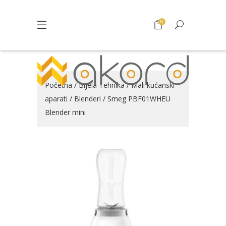
0
Početna
/
Bijela Tehnika
/
Mali kućanski
aparati
/
Blenderi
/ Smeg PBF01WHEU
Blender mini