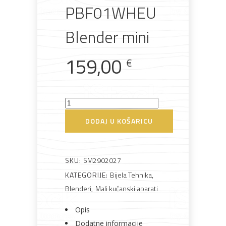
PBF01WHEU
Rasvjeta
Boje i
Građevinski
Vodomaterijal
Vrata i
Blender mini
lakovi
materijali
dovratnici
159,00
€
Bijela
Metalna
Elektromaterijal
Vijčana
Okovi
Smeg
tehnika
galanterija
roba
za
namještaj
PBF01WHEU
DODAJ U KOŠARICU
Blender
mini
količina
SKU:
SM2902027
Bicikli
KATEGORIJE:
Bijela Tehnika
,
Blenderi
,
Mali kućanski aparati
Opis
Dodatne informacije