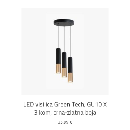
DODAJ U KOŠARICU
LED visilica Green Tech, GU10 X
3 kom, crna-zlatna boja
35,99
€