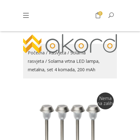
0
Početna
/
Rasvjeta
/
Solarna
rasvjeta
/ Solarna vrtna LED lampa,
metalna, set 4 komada, 200 mAh
Nema
na zalihi