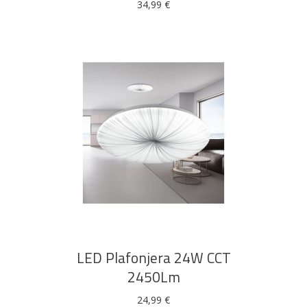
34,99
€
DODAJ U KOŠARICU
LED Plafonjera 24W CCT
2450Lm
24,99
€