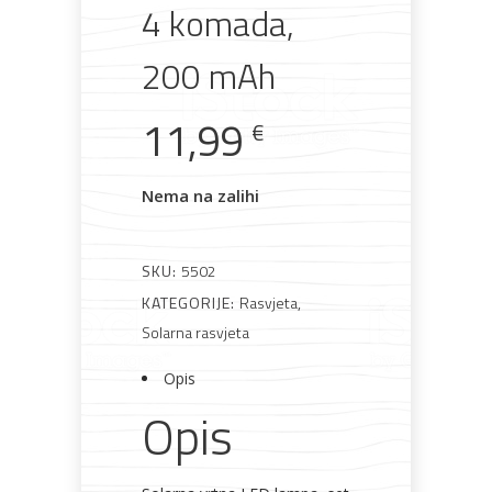
4 komada,
200 mAh
Bijela
Metalna
Elektromaterijal
Vijčana
Okovi
tehnika
galanterija
roba
za
11,99
€
namještaj
Nema na zalihi
Bicikli
SKU:
5502
KATEGORIJE:
Rasvjeta
,
Solarna rasvjeta
Opis
Opis