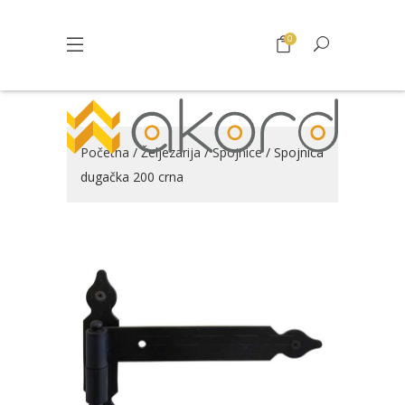
0
Početna
/
Željezarija
/
Spojnice
/ Spojnica
dugačka 200 crna