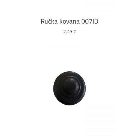
Ručka kovana 007ID
2,49
€
DODAJ U KOŠARICU