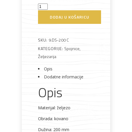
Spojnica
Bijela
Metalna
Elektromaterijal
Vijčana
Okovi
dugačka
DODAJ U KOŠARICU
tehnika
galanterija
roba
za
200
namještaj
crna
količina
SKU:
9.DS-200 C
KATEGORIJE:
Spojnice
,
Željezarija
Bicikli
Opis
Dodatne informacije
Opis
Materijal: željezo
Obrada: kovano
Dužina: 200 mm