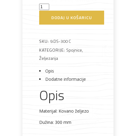
Spojnica
Bijela
Metalna
Elektromaterijal
Vijčana
Okovi
dugačka
DODAJ U KOŠARICU
tehnika
galanterija
roba
za
namještaj
300
crna
količina
SKU:
9.DS-300 C
KATEGORIJE:
Spojnice
,
Željezarija
Bicikli
Opis
Dodatne informacije
Opis
Materijal: Kovano željezo
Dužina: 300 mm