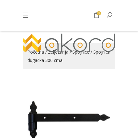
0
Početna
/
Željezarija
/
Spojnice
/ Spojnica
dugačka 300 crna