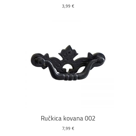
3,99
€
DODAJ U KOŠARICU
Ručkica kovana 002
7,99
€