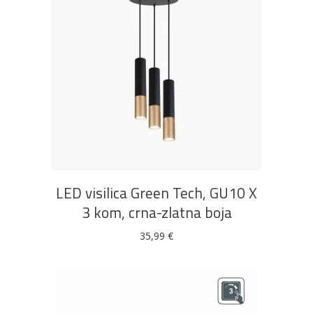
DODAJ U KOŠARICU
LED visilica Green Tech, GU10 X
3 kom, crna-zlatna boja
35,99
€