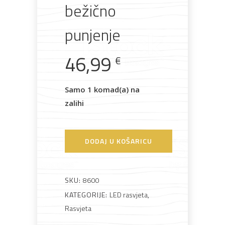
bežično
Rasvjeta
Boje i
Građevinski
Vodomaterijal
Vrata i
lakovi
materijali
dovratnici
punjenje
46,99
€
Bijela
Metalna
Elektromaterijal
Vijčana
Okovi
Samo 1 komad(a) na
tehnika
galanterija
roba
za
namještaj
zalihi
DODAJ U KOŠARICU
Bicikli
SKU:
8600
KATEGORIJE:
LED rasvjeta
,
Rasvjeta