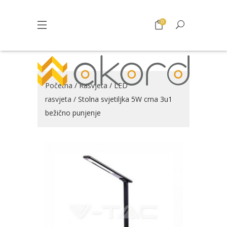
0
Početna
/
Rasvjeta
/
LED
rasvjeta
/ Stolna svjetiljka 5W crna 3u1
bežično punjenje