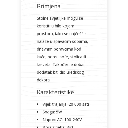
Primjena
Stolne svjetiljke mogu se
koristiti u bilo kojem
prostoru, iako se najčešće
nalaze u spavaćim sobama,
dnevnim boravcima kod
kuće, pored sofe, stolica ili
kreveta. Također je dobar
dodatak biti dio uredskog
dekora.
Karakteristike
Vijek trajanja: 20 000 sati
Snaga: 5W
Napon: AC: 100-240V
Boja svjetla: 3u1