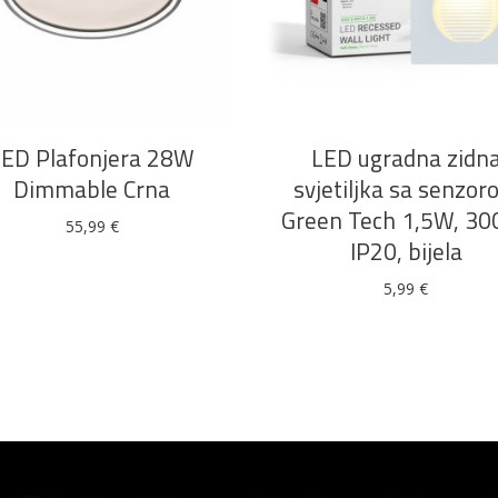
DODAJ U KOŠARICU
DODAJ U KOŠARICU
LED Plafonjera 28W
LED ugradna zidn
Dimmable Crna
svjetiljka sa senzo
Green Tech 1,5W, 30
55,99
€
IP20, bijela
5,99
€