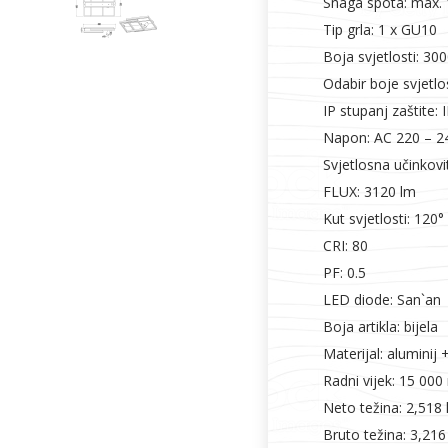
Snaga spota: max. 
Tip grla: 1 x GU10
Boja svjetlosti: 30
Odabir boje svjetl
IP stupanj zaštite: 
Napon: AC 220 – 2
Svjetlosna učinkovi
FLUX: 3120 lm
Kut svjetlosti: 120°
CRI: 80
PF: 0.5
LED diode: San`an
Boja artikla: bijela
Materijal: aluminij 
Radni vijek: 15 000 
Neto težina: 2,518 
Bruto težina: 3,216