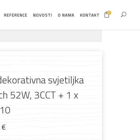
0
REFERENCE
NOVOSTI
O NAMA
KONTAKT
ekorativna svjetiljka
ch 52W, 3CCT + 1 x
10
9
€