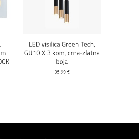
DODAJ U KOŠARICU
a
LED visilica Green Tech,
rom
GU10 X 3 kom, crna-zlatna
00K
boja
35,99
€