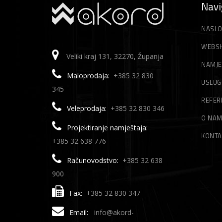
Navi
NASLO
WEBS
Veliki kraj 131, 32270, Županja
NAMJE
Maloprodaja:
+385 32 830
USLUG
345
REFER
Veleprodaja:
+385 32 830 346
O NA
Projektiranje namještaja:
KONTA
+385 32 638 776
Računovodstvo:
+385 32 638
900
Fax:
+385 32 830 347
Email:
info@akord-