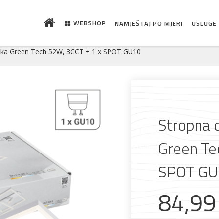
WEBSHOP
NAMJEŠTAJ PO MJERI
USLUGE
iljka Green Tech 52W, 3CCT + 1 x SPOT GU10
Stropna d
Green Te
SPOT GU
 što je novo u ponudi
84,9