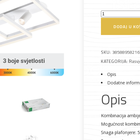
Stropna
dekorativna
DODAJ U KO
svjetiljka
Alati i pribor
Vrt i okućnica
Zaštitna
Rasvjeta
Green
odjeća
Tech
SKU:
38588958216
52W,
KATEGORIJA:
Rasvj
3CCT
+
Opis
1
Dodatne inform
Vrata i
Bijela tehnika
Metalna
Elektromaterija
x
Opis
dovratnici
galanterija
SPOT
GU10
količina
Kombinacija ambijen
Mogućnost kombinir
Snaga plafonjere: 