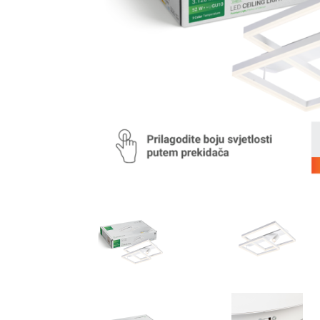
AKCIJA!
Pločasti
materijali
Građevinski
Vodomaterijal
materijali