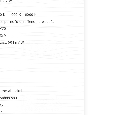
1 x 7 W
00 K – 4000 K – 6000 K
osti pomoću ugrađenog prekidača
IP20
45 V
tost: 60 lm / W
+ metal + akril
radnih sati
kg
 kg