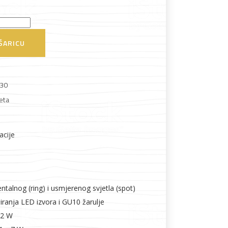
ŠARICU
Boje i lakovi
30
eta
acije
l
Vijčana roba
talnog (ring) i usmjerenog svjetla (spot)
anja LED izvora i GU10 žarulje
52 W