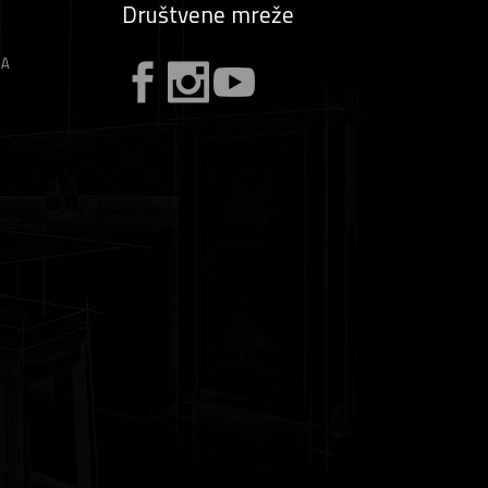
Društvene mreže
ZA
A