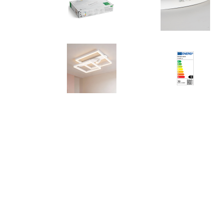
Okovi za
Bicikli
namještaj