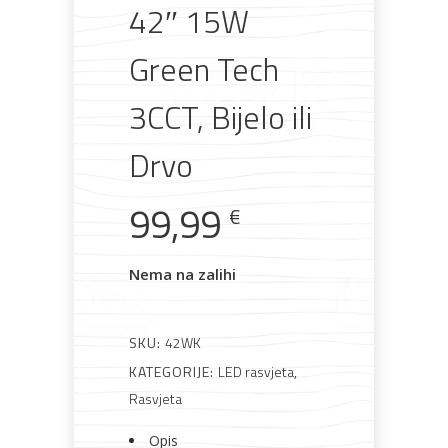
42″ 15W
Green Tech
Rasvjeta
Boje i
Građevinski
Vodomaterijal
Vrata i
lakovi
materijali
dovratnici
3CCT, Bijelo ili
Drvo
99,99
€
Bijela
Metalna
Elektromaterijal
Vijčana
Okovi
tehnika
galanterija
roba
za
namještaj
Nema na zalihi
SKU:
42WK
KATEGORIJE:
LED rasvjeta
,
Bicikli
Rasvjeta
Opis