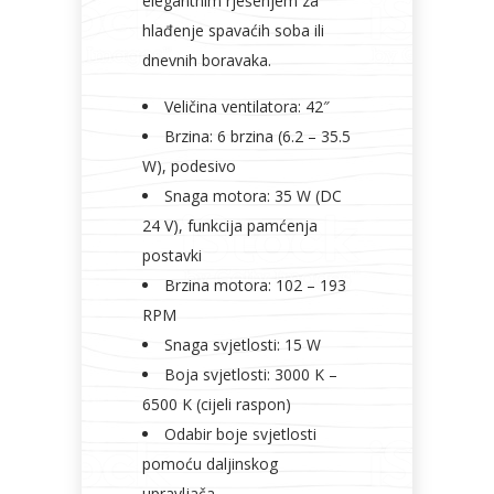
elegantnim rješenjem za
hlađenje spavaćih soba ili
dnevnih boravaka.
Veličina ventilatora: 42″
Brzina: 6 brzina (6.2 – 35.5
W), podesivo
Snaga motora: 35 W (DC
24 V), funkcija pamćenja
postavki
Brzina motora: 102 – 193
RPM
Snaga svjetlosti: 15 W
Boja svjetlosti: 3000 K –
6500 K (cijeli raspon)
Odabir boje svjetlosti
pomoću daljinskog
upravljača