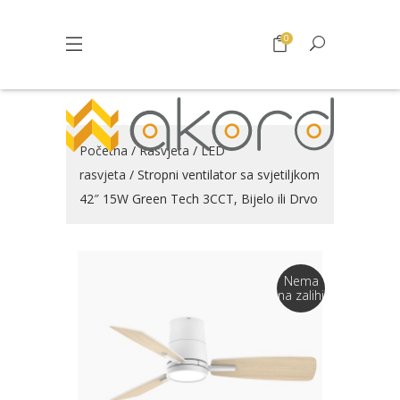
0
Početna
/
Rasvjeta
/
LED
rasvjeta
/ Stropni ventilator sa svjetiljkom
42″ 15W Green Tech 3CCT, Bijelo ili Drvo
Nema
na zalihi