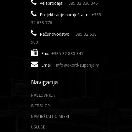
Veleprodaja:
+385 32 830 346
Projektiranje namještaja:
+385
32 638 776
Računovodstvo:
+385 32 638
900
Fax:
+385 32 830 347
Email:
info@akord-zupanja.hr
Navigacija
NASLOVNICA
WEBSHOP
NAMJEŠTAJ PO MJERI
USLUGE