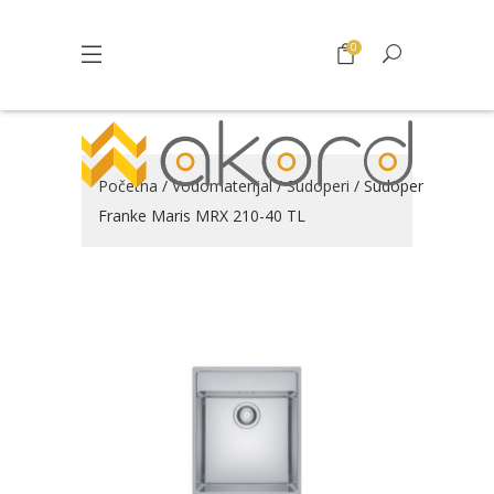
0
Početna
/
Vodomaterijal
/
Sudoperi
/ Sudoper
Franke Maris MRX 210-40 TL