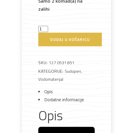
Samo 2 komad(a) na
zalihi
Sudoper
Bijela
Metalna
Elektromaterijal
Vijčana
Okovi
tehnika
galanterija
roba
za
Franke
DODAJ U KOŠARICU
namještaj
Maris
MRX
210-
SKU:
127.0531.851
40
KATEGORIJE:
Sudoperi
,
Bicikli
TL
Vodomaterijal
količina
Opis
Dodatne informacije
Opis