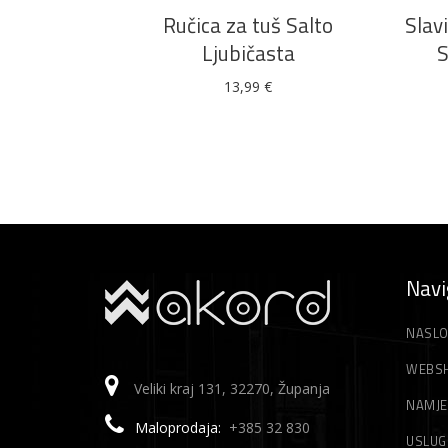
Ručica za tuš Salto
Slav
Ljubičasta
S
13,99
€
Navi
NASLO
WEBS
Veliki kraj 131, 32270, Županja
NAMJE
Maloprodaja:
+385 32 830
USLUG