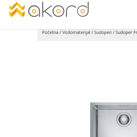
Početna
/
Vodomaterijal
/
Sudoperi
/ Sudoper F
Pogledajte