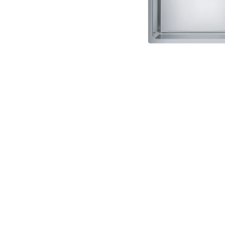
AKCIJA!
Pločasti
materijali
Građevinski
Vodomaterijal
materijali
Okovi za
Bicikli