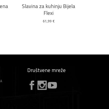
vena
Slavina za kuhinju Bijela
Flexi
61,99
€
Društvene mreže
ZA