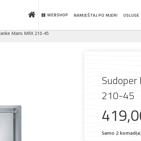
WEBSHOP
NAMJEŠTAJ PO MJERI
USLUGE
ranke Maris MRX 210-45
Sudoper 
210-45
419,
 što je novo u ponudi
Samo 2 komad(a) 