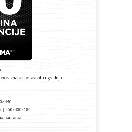
x
uporavnata i poravnata ugradnja
90×440
mm) 450x400x180
ma uputama