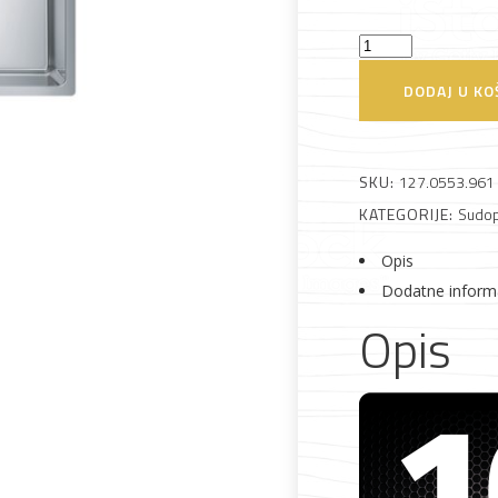
Sudoper
Franke
DODAJ U KO
Alati i pribor
Vrt i okućnica
Zaštitna
Rasvjeta
Maris
odjeća
MRX
210-
SKU:
127.0553.961
45
KATEGORIJE:
Sudop
količina
Opis
Dodatne inform
Vrata i
Bijela tehnika
Metalna
Elektromaterija
dovratnici
galanterija
Opis