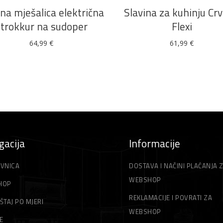
ina mješalica električna
Slavina za kuhinju Cr
trokkur na sudoper
Flexi
64,99
€
61,99
€
gacija
Informacije
VNICA
DOSTAVA I NAČINI PLAĆANJA 
WEBSHOP
HOP
REKLAMACIJE I POVRATI ZA
ŠTAJ PO MJERI
WEBSHOP
E