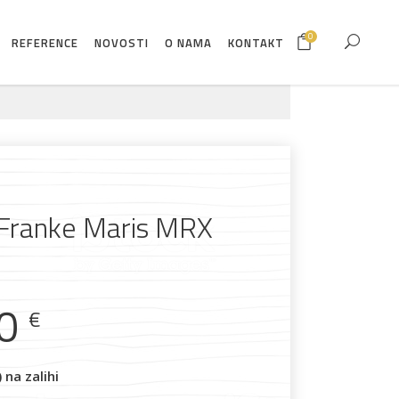
0
REFERENCE
NOVOSTI
O NAMA
KONTAKT
Franke Maris MRX
00
€
na zalihi