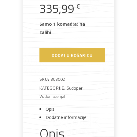
335,99
€
Samo 1 komad(a) na
Bijela
Metalna
Elektromaterijal
Vijčana
Okovi
tehnika
galanterija
roba
za
zalihi
namještaj
DODAJ U KOŠARICU
Bicikli
SKU:
303002
KATEGORIJE:
Sudoperi
,
Vodomaterijal
Opis
Dodatne informacije
Opis