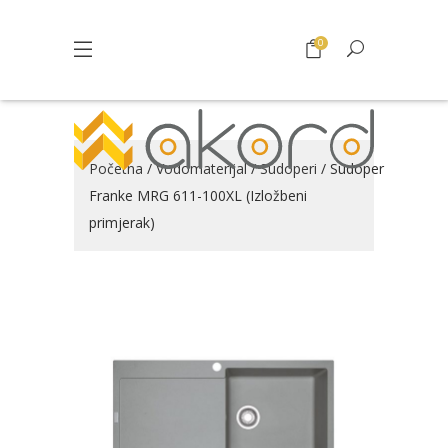
0
Početna
/
Vodomaterijal
/
Sudoperi
/ Sudoper
Franke MRG 611-100XL (Izložbeni
primjerak)