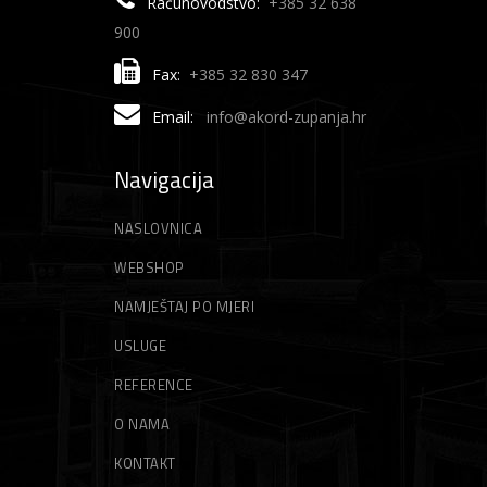
Računovodstvo:
+385 32 638
900
Fax:
+385 32 830 347
Email:
info@akord-zupanja.hr
Navigacija
NASLOVNICA
WEBSHOP
NAMJEŠTAJ PO MJERI
USLUGE
REFERENCE
O NAMA
KONTAKT