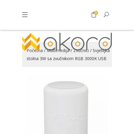
0
Početna
/
Multimedija
/
Zvučnici
/ Svjetiljka
stolna 3W sa zvučnikom RGB 3000K USB