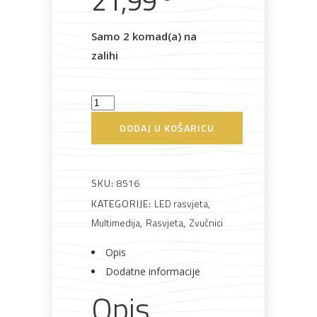
21,99
Rasvjeta
Boje i
Građevinski
Vodomaterijal
Vrata i
lakovi
materijali
dovratnici
Samo 2 komad(a) na
zalihi
Svjetiljka
stolna
Bijela
Metalna
Elektromaterijal
Vijčana
Okovi
DODAJ U KOŠARICU
tehnika
galanterija
roba
za
3W
namještaj
sa
zvučnikom
SKU:
8516
RGB
KATEGORIJE:
LED rasvjeta
,
3000K
Multimedija
,
Rasvjeta
,
Zvučnici
Bicikli
USB
Opis
količina
Dodatne informacije
Opis