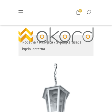
0
Početna
/
Rasvjeta
/ Svjetiljka viseća
bijela lanterna