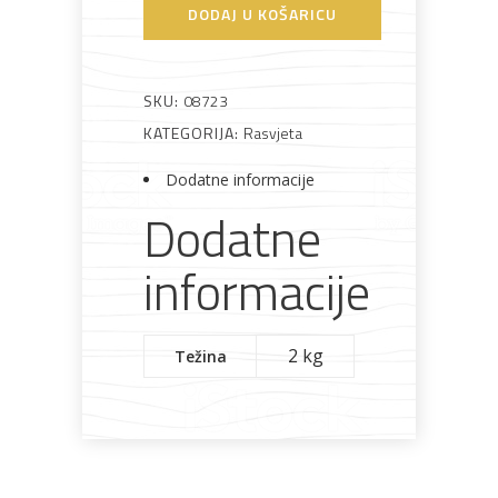
viseća
DODAJ U KOŠARICU
bijela
Bijela
Metalna
Elektromaterijal
Vijčana
Okovi
lanterna
tehnika
galanterija
roba
za
namještaj
količina
SKU:
08723
KATEGORIJA:
Rasvjeta
Dodatne informacije
Dodatne
Bicikli
informacije
2 kg
Težina