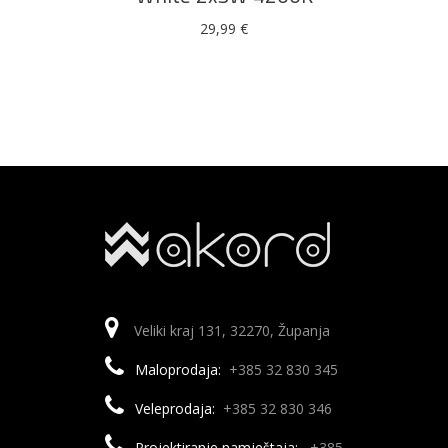
29,99
€
Veliki kraj 131, 32270, Županja
Maloprodaja:
+385 32 830 345
Veleprodaja:
+385 32 830 346
Projektiranje namještaja:
+385