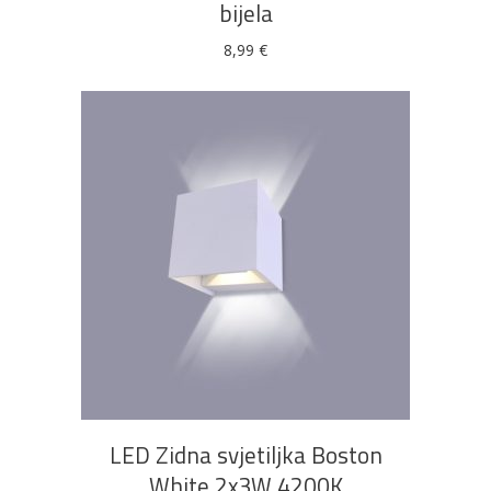
bijela
8,99
€
DODAJ U KOŠARICU
LED Zidna svjetiljka Boston
White 2x3W 4200K