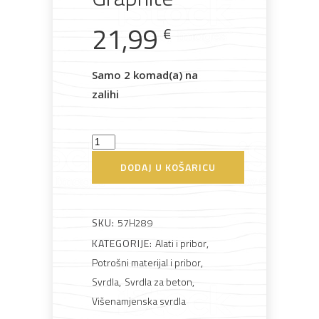
21,99
€
Samo 2 komad(a) na
Bijela
Metalna
Elektromaterijal
Vijčana
Okovi
tehnika
galanterija
roba
za
zalihi
namještaj
Svrdlo
krunsko
DODAJ U KOŠARICU
34mm
Bicikli
dijamant
Graphite
SKU:
57H289
količina
KATEGORIJE:
Alati i pribor
,
Potrošni materijal i pribor
,
Svrdla
,
Svrdla za beton
,
Višenamjenska svrdla