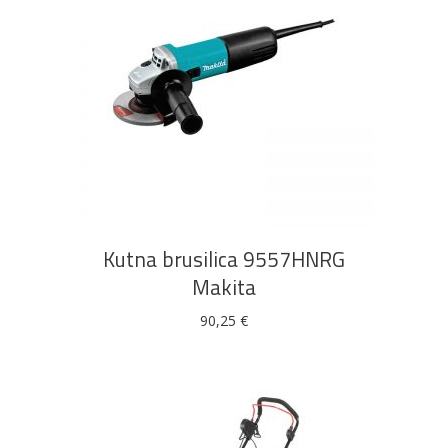
DODAJ U KOŠARICU
Kutna brusilica 9557HNRG
Makita
90,25
€