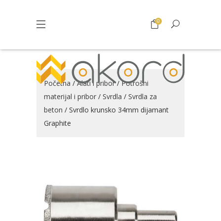
0
Početna
/
Alati i pribor
/
Potrošni
materijal i pribor
/
Svrdla
/
Svrdla za
beton
/ Svrdlo krunsko 34mm dijamant
Graphite