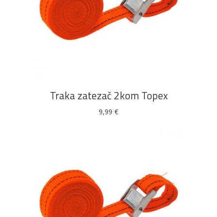
DODAJ U KOŠARICU
Traka zatezač 2kom Topex
9,99
€