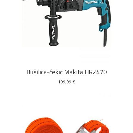
DODAJ U KOŠARICU
Bušilica-čekić Makita HR2470
199,99
€