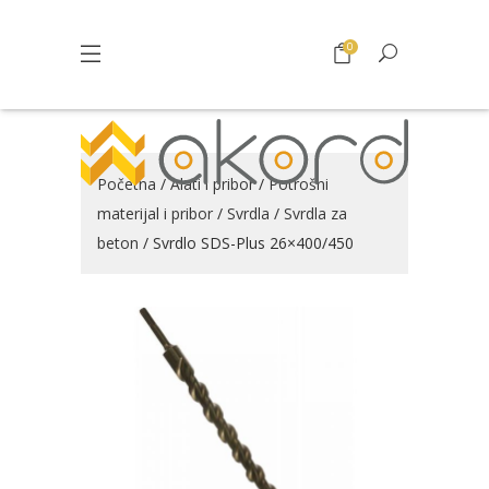
0
Početna
/
Alati i pribor
/
Potrošni
materijal i pribor
/
Svrdla
/
Svrdla za
beton
/ Svrdlo SDS-Plus 26×400/450