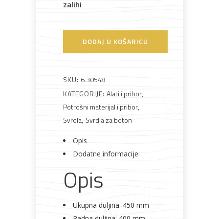
zalihi
Bijela
Metalna
Elektromaterijal
Vijčana
Okovi
tehnika
galanterija
roba
za
DODAJ U KOŠARICU
namještaj
SKU:
6.30548
KATEGORIJE:
Alati i pribor
,
Bicikli
Potrošni materijal i pribor
,
Svrdla
,
Svrdla za beton
Opis
Dodatne informacije
Opis
Ukupna duljina: 450 mm
Radna duljina: 400 mm