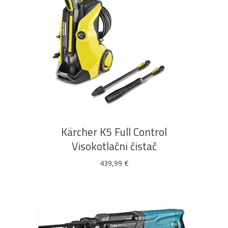
DODAJ U KOŠARICU
Kärcher K5 Full Control
Visokotlačni čistač
439,99
€