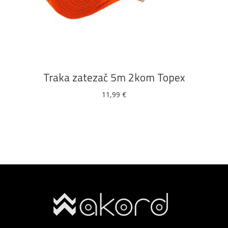
DODAJ U KOŠARICU
Traka zatezač 5m 2kom Topex
11,99
€