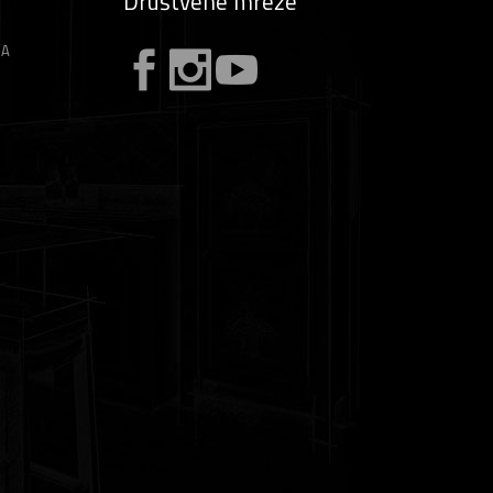
Društvene mreže
ZA
A