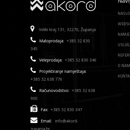
Navi
NASLO
WEBS
Veliki kraj 131, 32270, Županja
NAMJE
Maloprodaja:
+385 32 830
USLUG
345
REFER
Veleprodaja:
+385 32 830 346
O NA
Projektiranje namještaja:
KONTA
+385 32 638 776
Računovodstvo:
+385 32 638
900
Fax:
+385 32 830 347
Email:
info@akord-
zupanja.hr