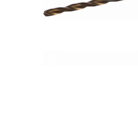
AKCIJA!
Pločasti
materijali
Građevinski
Vodomaterijal
materijali
Okovi za
Bicikli
namještaj