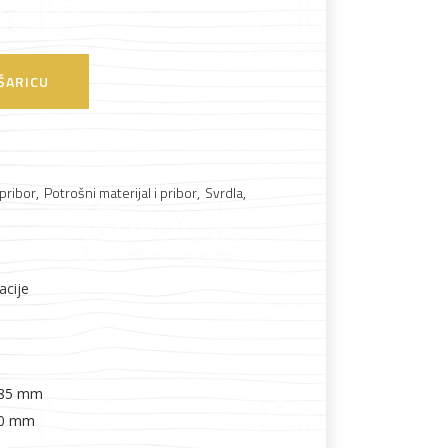
Boje i lakovi
ŠARICU
 pribor
,
Potrošni materijal i pribor
,
Svrdla
,
l
Vijčana roba
acije
: 85 mm
40 mm