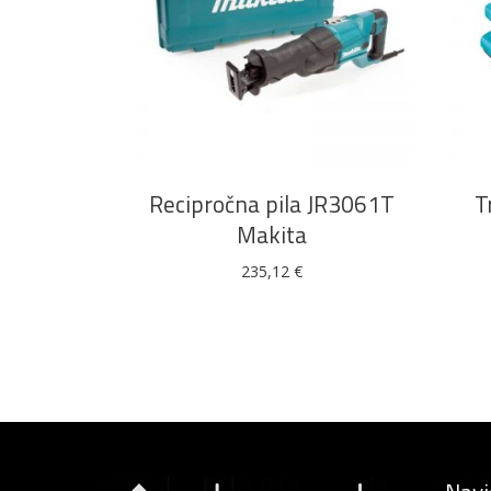
DODAJ U KOŠARICU
Recipročna pila JR3061T
T
Makita
235,12
€