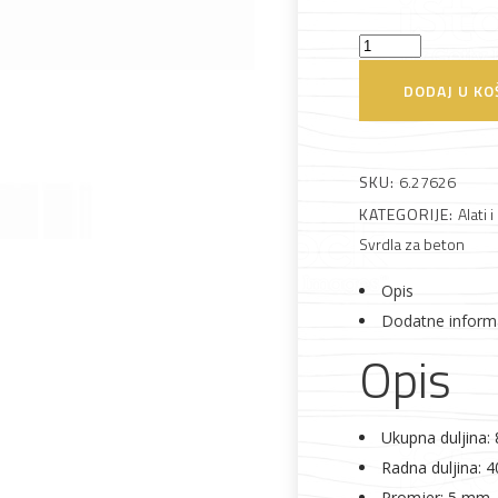
Svrdlo
Alati i pribor
Vrt i okućnica
Zaštitna
Rasvjeta
za
DODAJ U KO
odjeća
beton
HM
CL.5x85/40
SKU:
6.27626
količina
KATEGORIJE:
Alati i
Svrdla za beton
Vrata i
Bijela tehnika
Metalna
Elektromaterija
dovratnici
galanterija
Opis
Dodatne inform
Opis
Ukupna duljina
Radna duljina: 
Promjer: 5 mm