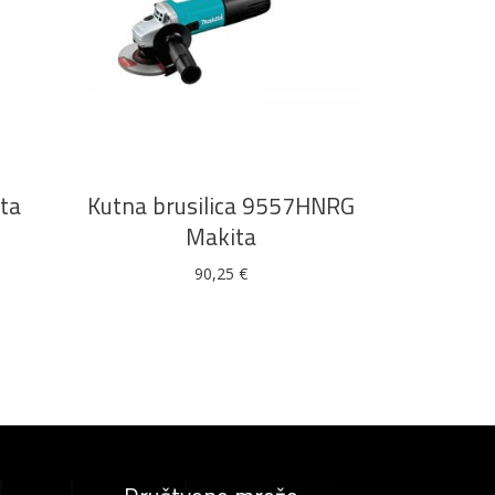
DODAJ U KOŠARICU
ita
Kutna brusilica 9557HNRG
Makita
90,25
€