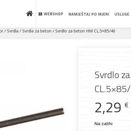
WEBSHOP
NAMJEŠTAJ PO MJERI
USLUGE
or
/
Svrdla
/
Svrdla za beton
/ Svrdlo za beton HM CL.5×85/40
Svrdlo z
CL.5×85
2,29
 što je novo u ponudi
€
Na zalihi