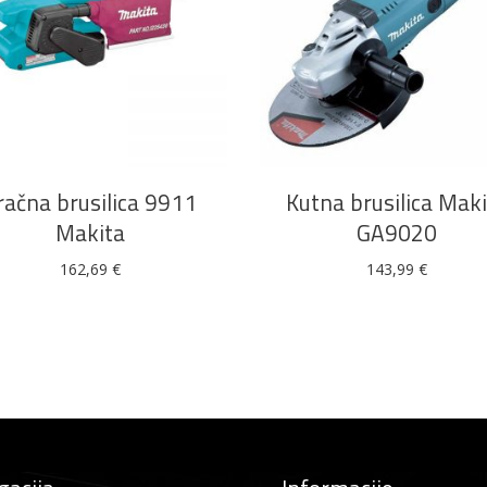
DODAJ U KOŠARICU
DODAJ U KOŠARICU
račna brusilica 9911
Kutna brusilica Mak
Makita
GA9020
162,69
€
143,99
€