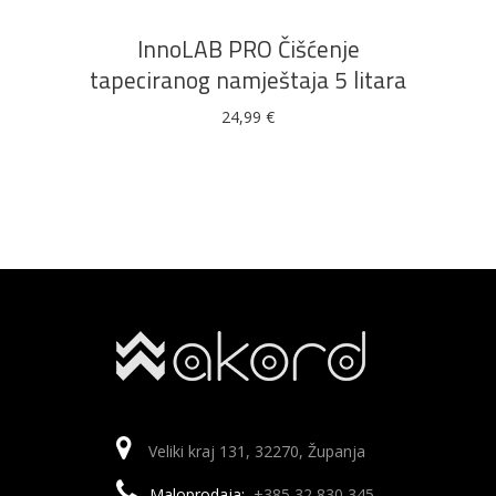
InnoLAB PRO Čišćenje
tapeciranog namještaja 5 litara
24,99
€
Veliki kraj 131, 32270, Županja
Maloprodaja:
+385 32 830 345