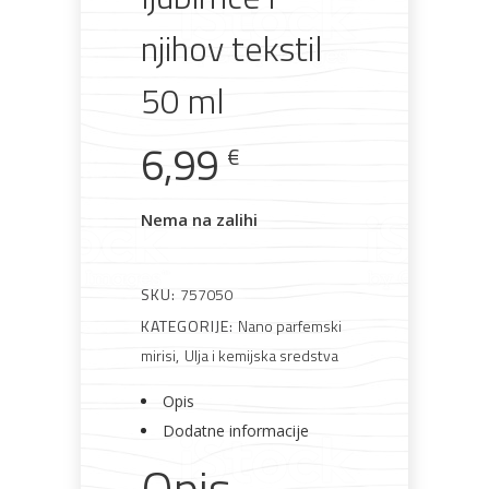
materijali
pribor
okućnica
odjeća
njihov tekstil
50 ml
6,99
Rasvjeta
Boje i
Građevinski
Vodomaterijal
Vrata i
€
lakovi
materijali
dovratnici
Nema na zalihi
SKU:
757050
Bijela
Metalna
Elektromaterijal
Vijčana
Okovi
tehnika
galanterija
roba
za
KATEGORIJE:
Nano parfemski
namještaj
mirisi
,
Ulja i kemijska sredstva
Opis
Dodatne informacije
Opis
Bicikli