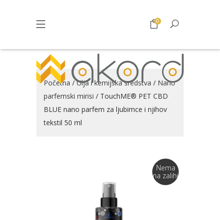
0
Početna
/
Ulja i kemijska sredstva
/
Nano
parfemski mirisi
/ TouchME® PET CBD
BLUE nano parfem za ljubimce i njihov
tekstil 50 ml
Nema
na zalihi