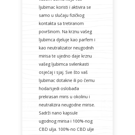
ljubimac koristi i aktivira se
samo u slučaju fizičkog
kontakta sa tretiranom
površinom. Na krznu vašeg
ljubimca djeluje kao parfem i
kao neutralizator neugodnih
mirisa te ujedno daje krznu
vašeg ljubimca svilenkasti
osjećaj i sjaj. Sve što vaš
ljubimac dotakne ili po čemu
hoda/sjedi oslobađa
prekrasan miris u okolinu i
neutralizira neugodne mirise.
Sadrži nano kapsule
ugodnog mirisa i 100%-nog
CBD ulja. 100%-no CBD ulje