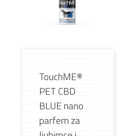
TouchME®
PET CBD
Pogledajte što je novo
u ponudi
BLUE nano
parfem za
ljubimce i
AKCIJA!
Pločasti
Alati i
Vrt i
Zaštitna