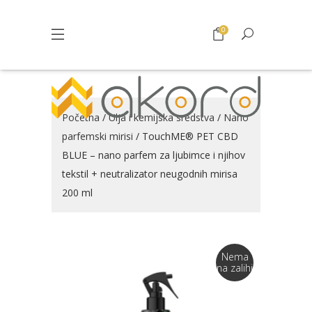
0
Početna
/
Ulja i kemijska sredstva
/
Nano
parfemski mirisi
/ TouchME® PET CBD
BLUE – nano parfem za ljubimce i njihov
tekstil + neutralizator neugodnih mirisa
200 ml
Nema
na zalihi