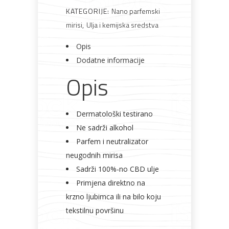
KATEGORIJE:
Nano parfemski
mirisi
,
Ulja i kemijska sredstva
Opis
Dodatne informacije
Opis
Dermatološki testirano
Ne sadrži alkohol
Parfem i neutralizator
neugodnih mirisa
Sadrži 100%-no CBD ulje
Primjena direktno na
krzno ljubimca ili na bilo koju
tekstilnu površinu