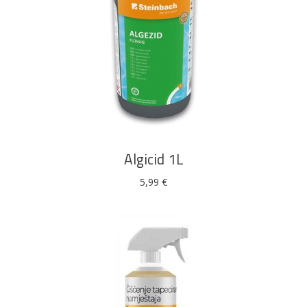
DODAJ U KOŠARICU
Algicid 1L
5,99
€