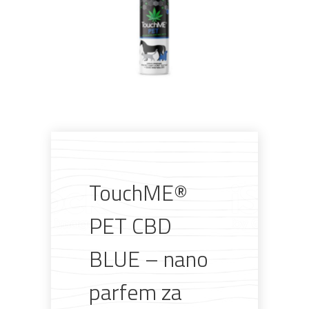
TouchME®
Pogledajte što je novo
PET CBD
u ponudi
BLUE – nano
parfem za