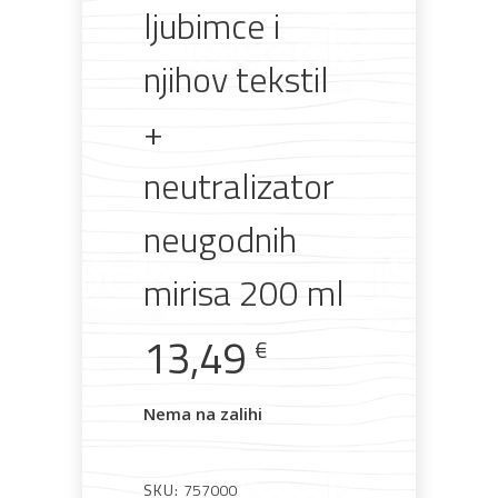
AKCIJA!
Pločasti
Alati i
Vrt i
Zaštitna
ljubimce i
materijali
pribor
okućnica
odjeća
njihov tekstil
+
Rasvjeta
Boje i
Građevinski
Vodomaterijal
Vrata i
neutralizator
lakovi
materijali
dovratnici
neugodnih
mirisa 200 ml
Bijela
Metalna
Elektromaterijal
Vijčana
Okovi
13,49
€
tehnika
galanterija
roba
za
namještaj
Nema na zalihi
SKU:
757000
Bicikli