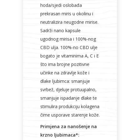
hoda/sjedi oslobađa
prekrasan miris u okolinu i
neutralizira neugodne mirise.
Sadrži nano kapsule
ugodnog mirisa i 100%-nog
CBD ulja. 100%-no CBD ulje
bogato je vitaminima A, C i E
što ima brojne pozitivne
učinke na zdravlje kože i
dlake ljubimca: smanjuje
svrbež, djeluje protuupalno,
smanjuje ispadanje dlake te
stimulira produkciju kolagena
čime usporave starenje kože.
Primjena za nanošenje na
krzno ljubimaca*: