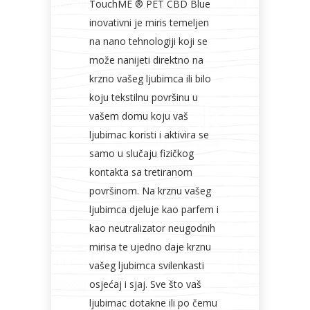
TouchME ® PET CBD Blue
inovativni je miris temeljen
na nano tehnologiji koji se
može nanijeti direktno na
krzno vašeg ljubimca ili bilo
koju tekstilnu površinu u
vašem domu koju vaš
ljubimac koristi i aktivira se
samo u slučaju fizičkog
kontakta sa tretiranom
površinom. Na krznu vašeg
ljubimca djeluje kao parfem i
kao neutralizator neugodnih
mirisa te ujedno daje krznu
vašeg ljubimca svilenkasti
osjećaj i sjaj. Sve što vaš
ljubimac dotakne ili po čemu