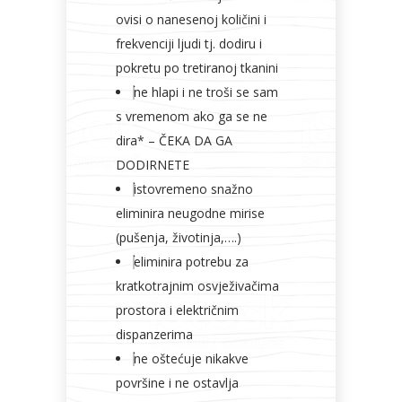
ovisi o nanesenoj količini i
frekvenciji ljudi tj. dodiru i
pokretu po tretiranoj tkanini
ne hlapi i ne troši se sam
s vremenom ako ga se ne
dira* – ČEKA DA GA
DODIRNETE
istovremeno snažno
eliminira neugodne mirise
(pušenja, životinja,….)
eliminira potrebu za
kratkotrajnim osvježivačima
prostora i električnim
dispanzerima
ne oštećuje nikakve
površine i ne ostavlja