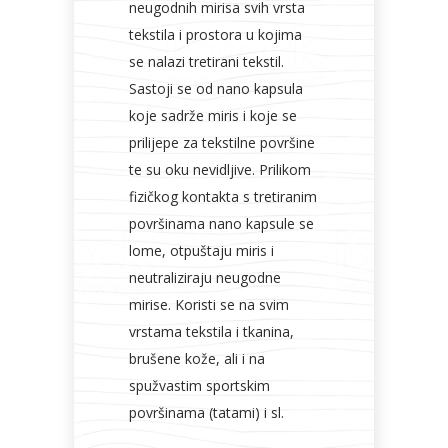
neugodnih mirisa svih vrsta
tekstila i prostora u kojima
se nalazi tretirani tekstil.
Sastoji se od nano kapsula
koje sadrže miris i koje se
prilijepe za tekstilne površine
te su oku nevidljive. Prilikom
fizičkog kontakta s tretiranim
površinama nano kapsule se
lome, otpuštaju miris i
neutraliziraju neugodne
mirise. Koristi se na svim
vrstama tekstila i tkanina,
brušene kože, ali i na
spužvastim sportskim
površinama (tatami) i sl.