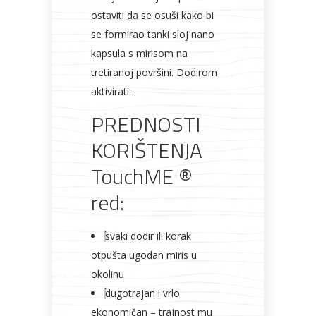
ostaviti da se osuši kako bi
se formirao tanki sloj nano
kapsula s mirisom na
tretiranoj površini. Dodirom
aktivirati.
PREDNOSTI
KORIŠTENJA
TouchME ®
red:
svaki dodir ili korak
otpušta ugodan miris u
okolinu
dugotrajan i vrlo
ekonomičan – trajnost mu