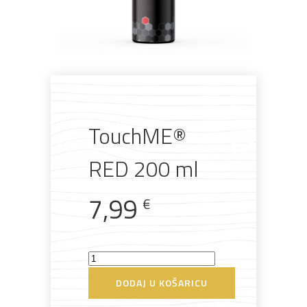
TouchME®
RED 200 ml
7,99
€
TouchME®
RED
DODAJ U KOŠARICU
200