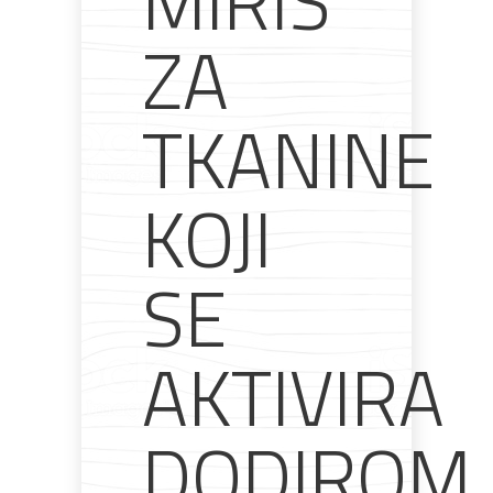
MIRIS
Bijela
Metalna
Elektromaterijal
Vijčana
Okovi
ZA
tehnika
galanterija
roba
za
namještaj
TKANINE
Bicikli
KOJI
SE
AKTIVIRA
DODIROM