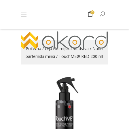
0
Početna
/
Ulja i kemijska sredstva
/
Nano
parfemski mirisi
/ TouchME® RED 200 ml