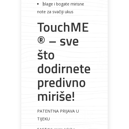
blage i bogate mirisne
note za svačiji ukus
TouchME
® – sve
što
dodirnete
predivno
miriše!
PATENTNA PRIJAVA U
TIJEKU