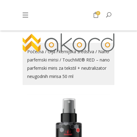
0
Početna
/
Ulja i kemijska sredstva
/
Nano
parfemski mirisi
/ TouchME® RED – nano
parfemski miris za tekstil + neutralizator
neugodnih mirisa 50 ml