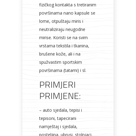
fizičkog kontakta s tretiranim
površinama nano kapsule se
lome, otpuštaju miris i
neutraliziraju neugodne
mirise. Koristi se na svim
vrstama tekstila i tkanina,
brušene kože, ali i na
spužvastim sportskim
površinama (tatami) i sl.
PRIMJERI
PRIMJENE:
– auto sjedala, tepisi i
tepisoni, tapecirani
namještaj i sjedala,
posteljina, ubrusi, stolnjaci,