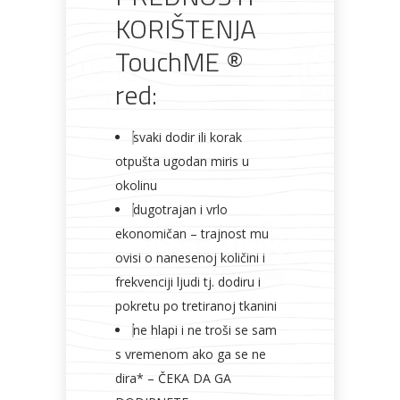
KORIŠTENJA
TouchME ®
red:
svaki dodir ili korak
otpušta ugodan miris u
okolinu
dugotrajan i vrlo
ekonomičan – trajnost mu
ovisi o nanesenoj količini i
frekvenciji ljudi tj. dodiru i
pokretu po tretiranoj tkanini
ne hlapi i ne troši se sam
s vremenom ako ga se ne
dira* – ČEKA DA GA