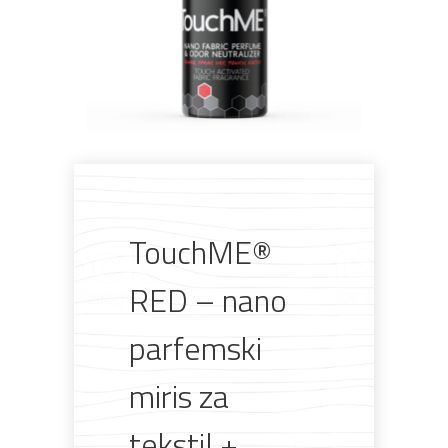
TouchME®
RED – nano
parfemski
miris za
Pogledajte što je novo
tekstil +
u ponudi