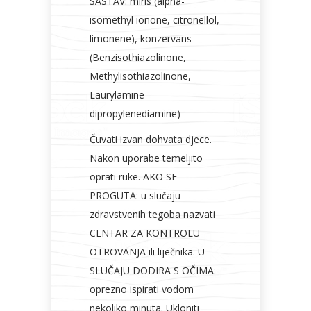
SASTAV: miris (alpha-
isomethyl ionone, citronellol,
limonene), konzervans
(Benzisothiazolinone,
Methylisothiazolinone,
Laurylamine
dipropylenediamine)
Čuvati izvan dohvata djece.
Nakon uporabe temeljito
oprati ruke. AKO SE
PROGUTA: u slučaju
zdravstvenih tegoba nazvati
CENTAR ZA KONTROLU
OTROVANJA ili liječnika. U
SLUČAJU DODIRA S OČIMA:
oprezno ispirati vodom
nekoliko minuta. Ukloniti