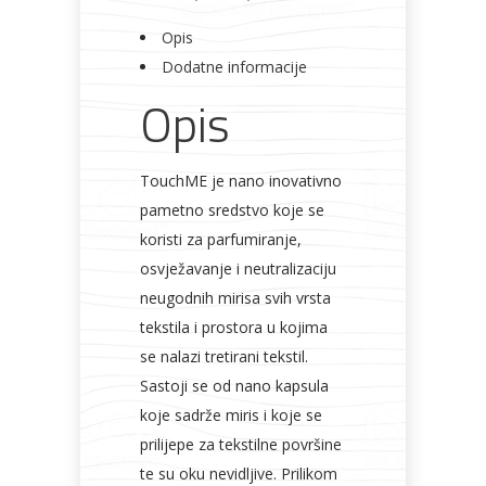
tekstil
Opis
+
Dodatne informacije
neutralizator
Opis
neugodnih
Bicikli
mirisa
50
TouchME je nano inovativno
ml
pametno sredstvo koje se
količina
koristi za parfumiranje,
osvježavanje i neutralizaciju
neugodnih mirisa svih vrsta
tekstila i prostora u kojima
se nalazi tretirani tekstil.
Sastoji se od nano kapsula
koje sadrže miris i koje se
prilijepe za tekstilne površine
te su oku nevidljive. Prilikom