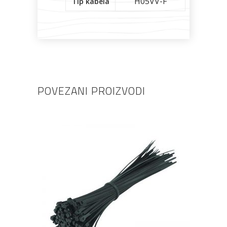
H05VV-F
Tip kabela
POVEZANI PROIZVODI