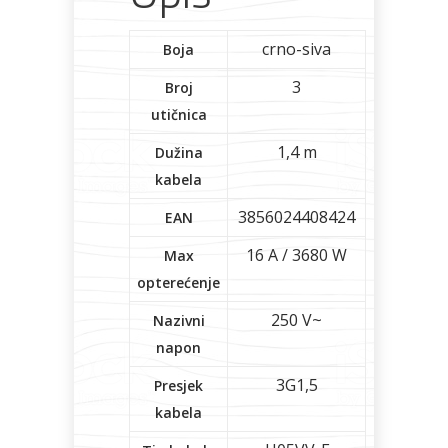
crno-siva
Boja
3
Broj
utičnica
1,4 m
Dužina
kabela
3856024408424
EAN
16 A / 3680 W
Max
opterećenje
250 V~
Nazivni
napon
3G1,5
Presjek
kabela