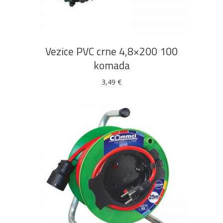
DODAJ U KOŠARICU
Vezice PVC crne 4,8×200 100
komada
3,49
€
DODAJ U KOŠARICU