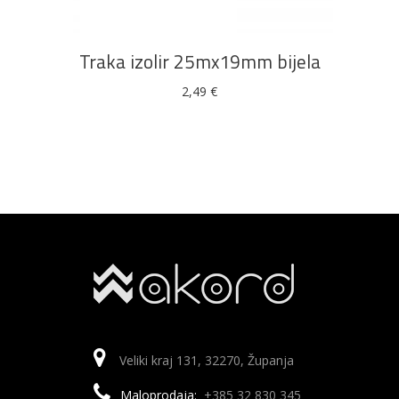
Traka izolir 25mx19mm bijela
2,49
€
Veliki kraj 131, 32270, Županja
Maloprodaja:
+385 32 830 345