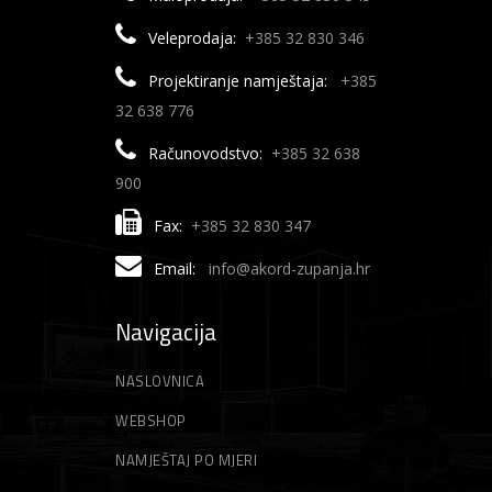
Veleprodaja:
+385 32 830 346
Projektiranje namještaja:
+385
32 638 776
Računovodstvo:
+385 32 638
900
Fax:
+385 32 830 347
Email:
info@akord-zupanja.hr
Navigacija
NASLOVNICA
WEBSHOP
NAMJEŠTAJ PO MJERI