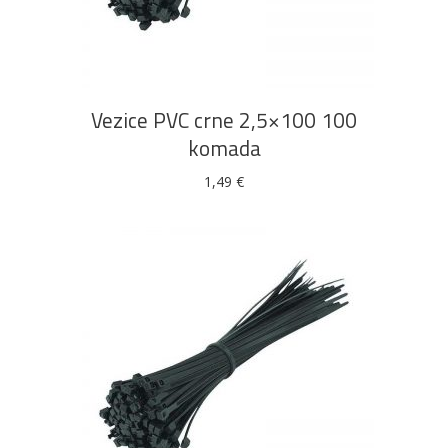
DODAJ U KOŠARICU
Vezice PVC crne 2,5×100 100
komada
1,49
€