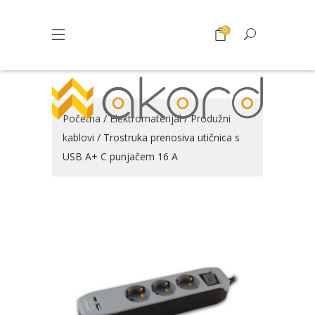
0
Početna
/
Elektromaterijal
/
Produžni
kablovi
/ Trostruka prenosiva utičnica s
USB A+ C punjačem 16 A