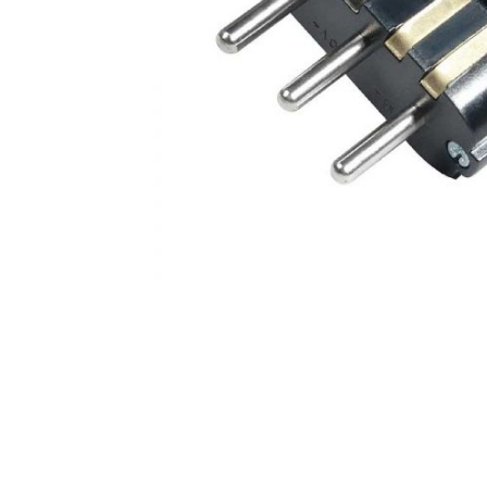
AKCIJA!
Pločasti
materijali
Građevinski
Vodomaterijal
materijali
Okovi za
Bicikli
namještaj