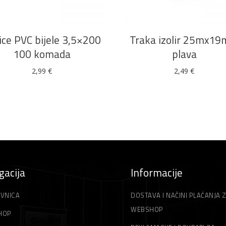
ice PVC bijele 3,5×200
Traka izolir 25mx1
100 komada
plava
2,99
€
2,49
€
gacija
Informacije
VNICA
DOSTAVA I NAČINI PLAĆANJA 
WEBSHOP
HOP