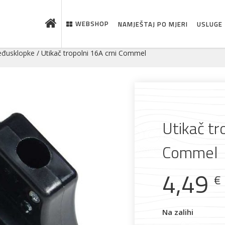
WEBSHOP
NAMJEŠTAJ PO MJERI
USLUGE
međusklopke
/ Utikač tropolni 16A crni Commel
Utikač tr
Commel
 što je novo u ponudi
4,49
€
Na zalihi