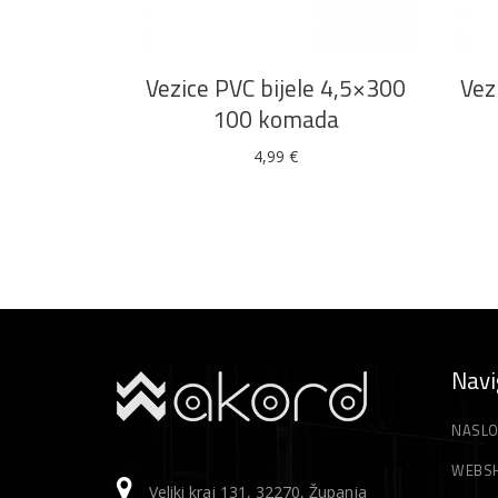
Vezice PVC bijele 4,5×300
Vez
100 komada
4,99
€
Navi
NASLO
WEBS
Veliki kraj 131, 32270, Županja