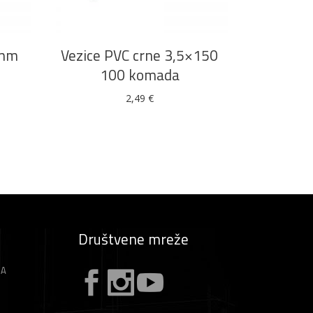
9mm
Vezice PVC crne 3,5×150
100 komada
2,49
€
Društvene mreže
ZA