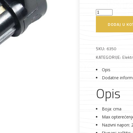
Utikač
Alati i pribor
Vrt i okućnica
Zaštitna
Rasvjeta
tropolni
odjeća
DODAJ U KO
16A
crni
Commel
SKU:
6350
količina
KATEGORIJE:
Elektr
Vrata i
Bijela tehnika
Metalna
Elektromaterija
Opis
dovratnici
galanterija
Dodatne inform
Opis
Boja: crna
Max opterećenje
Nazivni napon: 
Stupanj zaštite: