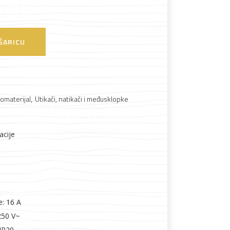
Boje i lakovi
ŠARICU
omaterijal
,
Utikači, natikači i međusklopke
l
Vijčana roba
acije
: 16 A
250 V~
 IP20