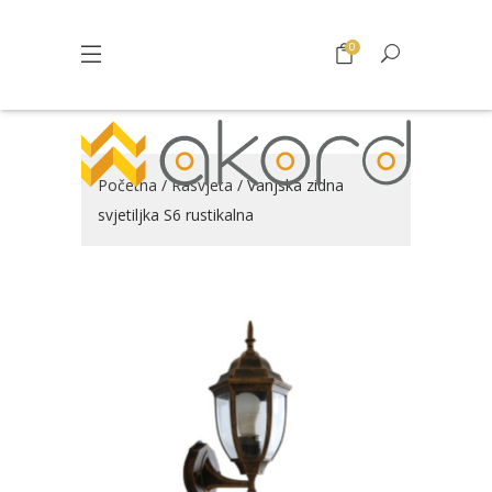
0
Početna
/
Rasvjeta
/ Vanjska zidna
svjetiljka S6 rustikalna