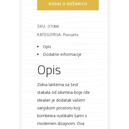
zidna
DODAJ U KOŠARICU
svjetiljka
S6
rustikalna
SKU:
07088
količina
Bijela
Metalna
Elektromaterijal
Vijčana
Okovi
KATEGORIJA:
Rasvjeta
tehnika
galanterija
roba
za
namještaj
Opis
Dodatne informacije
Opis
Bicikli
Zidna lanterna sa šest
stakala od silumina boje rđe
idealan je dodatak vašem
vanjskom prostoru koji
kombinira rustikalni šarm s
modernim dizajnom. Ova