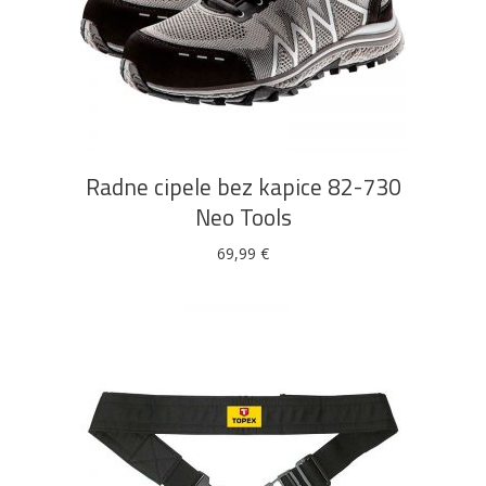
Ovaj
ODABERI OPCIJE
proizvod
ima
više
Radne cipele bez kapice 82-730
varijanti.
Neo Tools
Opcije
se
69,99
€
mogu
odabrati
na
stranici
proizvoda