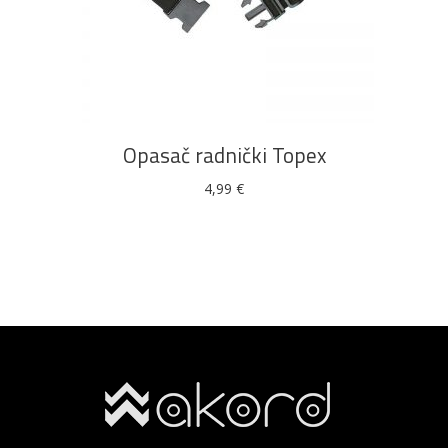
DODAJ U KOŠARICU
Opasač radnički Topex
4,99
€