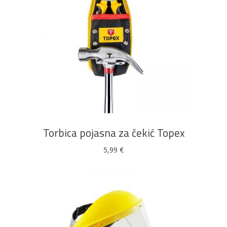
DODAJ U KOŠARICU
Torbica pojasna za čekić Topex
5,99
€