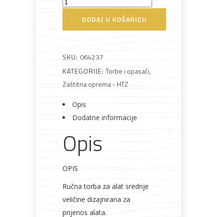
Villager
Jobsite
DODAJ U KOŠARICU
4006
Bijela
Metalna
Elektromaterijal
Vijčana
Okovi
tehnika
galanterija
roba
za
torba
namještaj
za
SKU:
064237
alat
KATEGORIJE:
Torbe i opasači
,
količina
Zaštitna oprema - HTZ
Bicikli
Opis
Dodatne informacije
Opis
OPIS
Ručna torba za alat srednje
veličine dizajnirana za
prijenos alata.