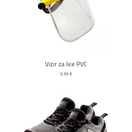
DODAJ U KOŠARICU
Vizir za lice PVC
9,99
€