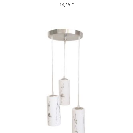
14,99
€
DODAJ U KOŠARICU