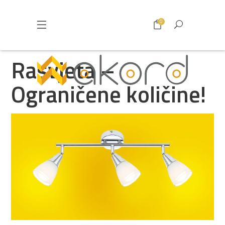
0
Rasvjeta –
Ograničene količine!