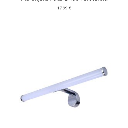
17,99
€
DODAJ U KOŠARICU