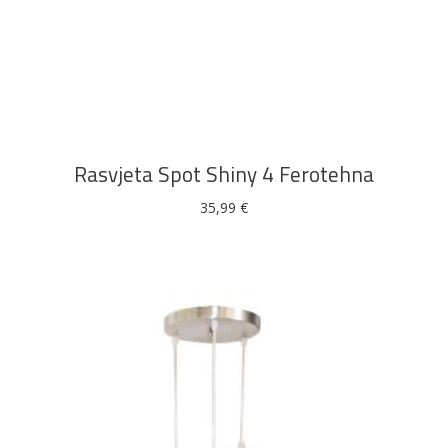
DODAJ U KOŠARICU
Pogledajte što je novo
u ponudi
Rasvjeta Spot Shiny 4 Ferotehna
35,99
€
AKCIJA!
Pločasti
Alati i
Vrt i
Zaštitna
materijali
pribor
okućnica
odjeća
Rasvjeta
Boje i
Građevinski
Vodomaterijal
Vrata i
lakovi
materijali
dovratnici