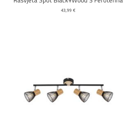
Rasvjeta Spot Black+Wood 3 Ferotehna
43,99
€
DODAJ U KOŠARICU