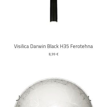
DODAJ U KOŠARICU
Visilica Darwin Black H35 Ferotehna
8,99
€