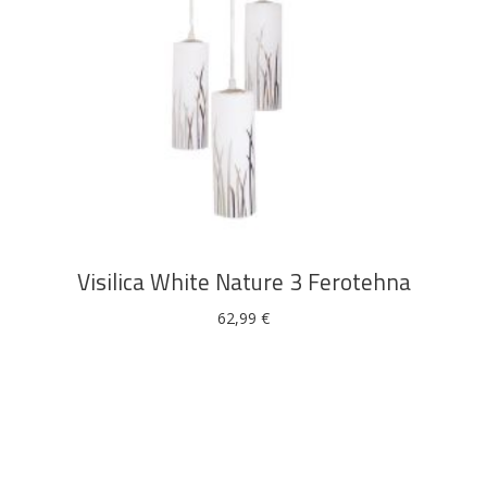
DODAJ U KOŠARICU
Bijela
Metalna
Elektromaterijal
Vijčana
Okovi
tehnika
galanterija
roba
za
namještaj
Visilica White Nature 3 Ferotehna
Bicikli
62,99
€