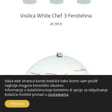
Visilica White Chef 3 Ferotehna
41,99
€
Naša web stranica koristi kolačiće kako bismo vam pružili
najbolje moguće korisničko iskustvo.
Informacije o kolačićima koje koristimo ili opcije za isključivanje
kolačića možete pronaći u
postavkama
.
Prihvaćam
DODAJ U KOŠARICU