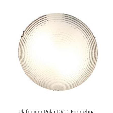
DODAJ U KOŠARICU
Plafonjera Polar D400 Ferotehna