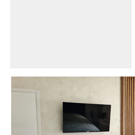
AKCIJA!
Pločasti
materijali
Građevinski
Vodomaterijal
materijali
Okovi za
Bicikli
namještaj