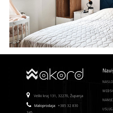
Navi
NASLO
WEBS
Veliki kraj 131, 32270, Županja
NAMJE
Maloprodaja:
+385 32 830
USLUG
345