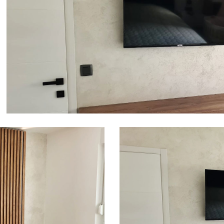
Alati i pribor
Vrt i okućnica
Zaštitna
Rasvjeta
odjeća
Vrata i
Bijela tehnika
Metalna
Elektromaterija
dovratnici
galanterija