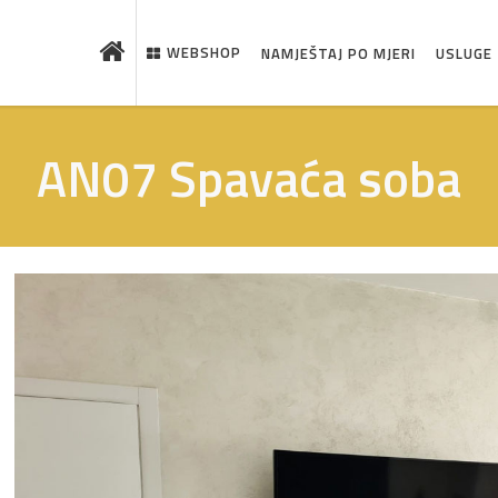
WEBSHOP
NAMJEŠTAJ PO MJERI
USLUGE
AN07 Spavaća soba
 što je novo u ponudi