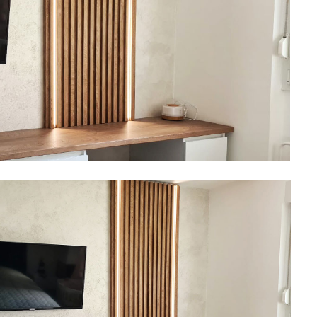
Boje i lakovi
l
Vijčana roba