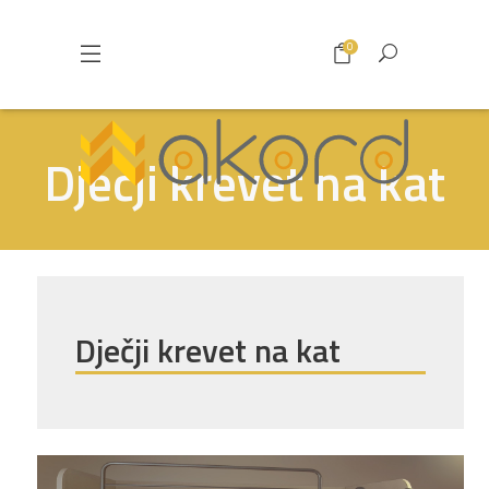
0
Dječji krevet na kat
Dječji krevet na kat
Pogledajte što je novo
u ponudi