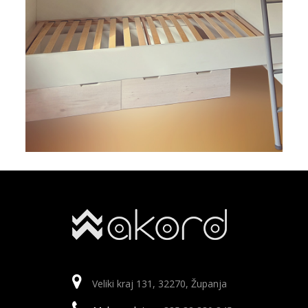
Veliki kraj 131, 32270, Županja