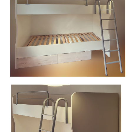
AKCIJA!
Pločasti
Alati i
Vrt i
Zaštitna
materijali
pribor
okućnica
odjeća
Rasvjeta
Boje i
Građevinski
Vodomaterijal
Vrata i
lakovi
materijali
dovratnici
Bijela
Metalna
Elektromaterijal
Vijčana
Okovi
tehnika
galanterija
roba
za
namještaj