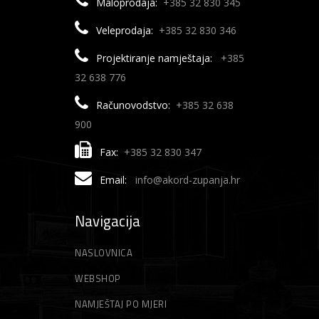
Maloprodaja:
+385 32 830 345
Veleprodaja:
+385 32 830 346
Projektiranje namještaja:
+385
32 638 776
Računovodstvo:
+385 32 638
900
Fax:
+385 32 830 347
Email:
info@akord-zupanja.hr
Navigacija
NASLOVNICA
WEBSHOP
NAMJEŠTAJ PO MJERI