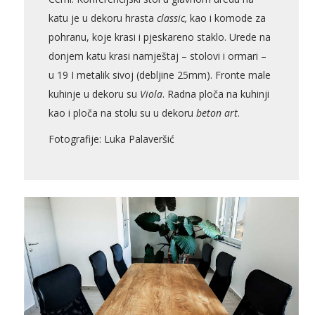
katu je u dekoru hrasta
classic,
kao i komode za
pohranu, koje krasi i pjeskareno staklo. Urede na
donjem katu krasi namještaj – stolovi i ormari –
u 19 I metalik sivoj (debljine 25mm). Fronte male
kuhinje u dekoru su
Viola
. Radna ploča na kuhinji
kao i ploča na stolu su u dekoru
beton art
.
Fotografije: Luka Palaveršić
Pogledajte što je novo
u ponudi
AKCIJA!
Pločasti
Alati i
Vrt i
Zaštitna