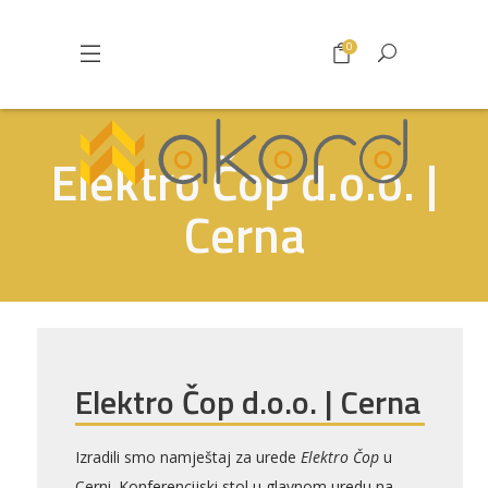
0
Elektro Čop d.o.o. |
Cerna
Elektro Čop d.o.o. | Cerna
Izradili smo namještaj za urede
Elektro Čop
u
Cerni. Konferencijski stol u glavnom uredu na