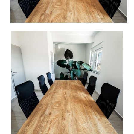
materijali
pribor
okućnica
odjeća
Rasvjeta
Boje i
Građevinski
Vodomaterijal
Vrata i
lakovi
materijali
dovratnici
Bijela
Metalna
Elektromaterijal
Vijčana
Okovi
tehnika
galanterija
roba
za
namještaj
Bicikli