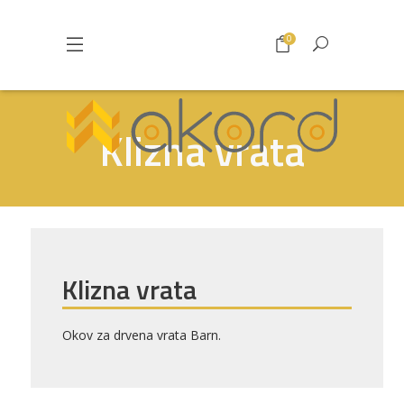
0
Klizna vrata
Klizna vrata
Okov za drvena vrata Barn.
Pogledajte što je novo
u ponudi