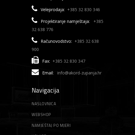
Veleprodaja:
+385 32 830 346
Projektiranje namještaja:
+385
32 638 776
Računovodstvo:
+385 32 638
900
Fax:
+385 32 830 347
Email:
info@akord-zupanja.hr
Navigacija
NASLOVNICA
WEBSHOP
NAMJEŠTAJ PO MJERI