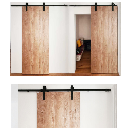
AKCIJA!
Pločasti
Alati i
Vrt i
Zaštitna
materijali
pribor
okućnica
odjeća
Rasvjeta
Boje i
Građevinski
Vodomaterijal
Vrata i
lakovi
materijali
dovratnici
Bijela
Metalna
Elektromaterijal
Vijčana
Okovi
tehnika
galanterija
roba
za
namještaj