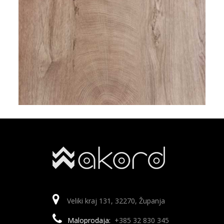
Veliki kraj 131, 32270, Županja
Maloprodaja:
+385 32 830 345